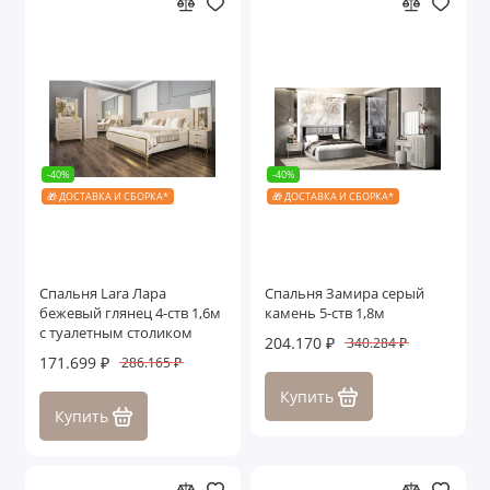
-40%
-40%
🎁 ДОСТАВКА И СБОРКА*
🎁 ДОСТАВКА И СБОРКА*
Спальня Lara Лара
Спальня Замира серый
бежевый глянец 4-ств 1,6м
камень 5-ств 1,8м
с туалетным столиком
204.170 ₽
340.284 ₽
171.699 ₽
286.165 ₽
Купить
Купить