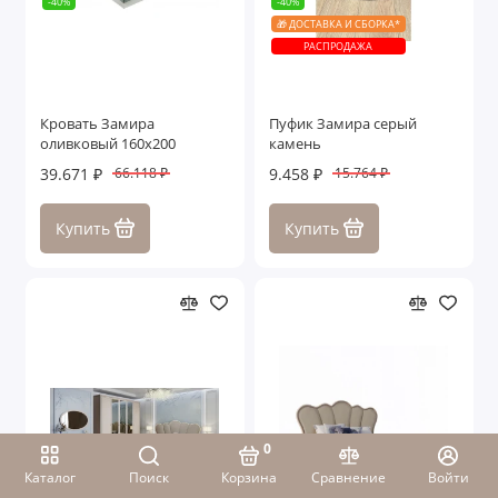
-40%
-40%
🎁 ДОСТАВКА И СБОРКА*
РАСПРОДАЖА
Кровать Замира
Пуфик Замира серый
оливковый 160x200
камень
39.671 ₽
9.458 ₽
66.118 ₽
15.764 ₽
Купить
Купить
0
Каталог
Поиск
Корзина
Сравнение
Войти
-41%
-40%