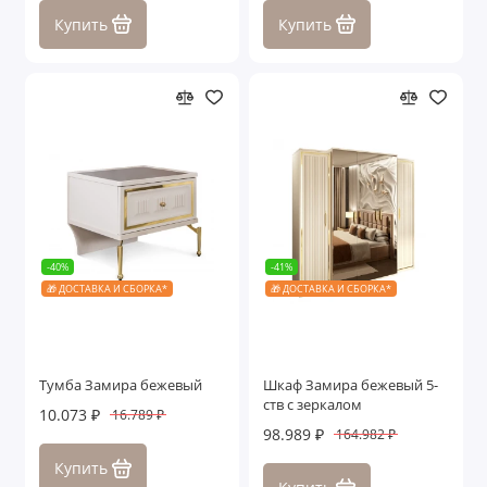
Купить
Купить
-40%
-41%
🎁 ДОСТАВКА И СБОРКА*
🎁 ДОСТАВКА И СБОРКА*
Тумба Замира бежевый
Шкаф Замира бежевый 5-
ств с зеркалом
10.073 ₽
16.789 ₽
98.989 ₽
164.982 ₽
Купить