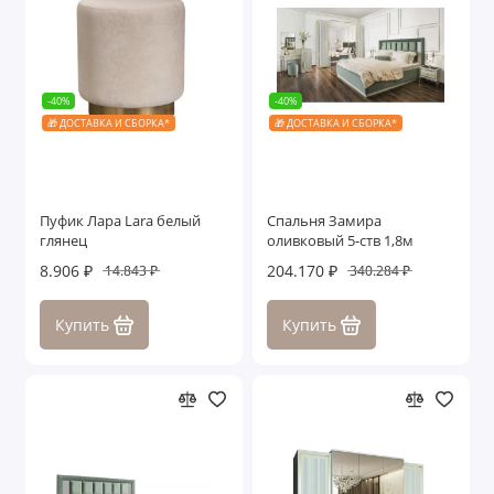
-40%
-40%
🎁 ДОСТАВКА И СБОРКА*
🎁 ДОСТАВКА И СБОРКА*
Пуфик Лара Lara белый
Спальня Замира
глянец
оливковый 5-ств 1,8м
8.906 ₽
204.170 ₽
14.843 ₽
340.284 ₽
Купить
Купить