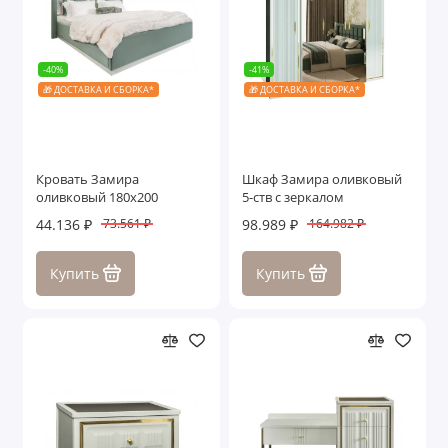
-40%
-41%
🎁 ДОСТАВКА И СБОРКА*
🎁 ДОСТАВКА И СБОРКА*
Кровать Замира
Шкаф Замира оливковый
оливковый 180x200
5-ств с зеркалом
44.136 ₽
98.989 ₽
73.561 ₽
164.982 ₽
Купить
Купить