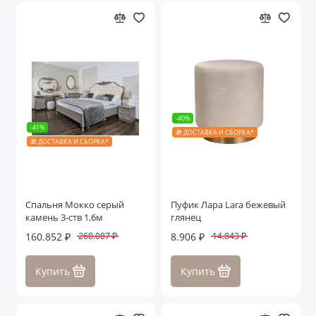
-40%
-41%
🎁 ДОСТАВКА И СБОРКА*
🎁 ДОСТАВКА И СБОРКА*
Спальня Мокко серый
Пуфик Лара Lara бежевый
камень 3-ств 1,6м
глянец
160.852 ₽
8.906 ₽
268.087 ₽
14.843 ₽
Купить
Купить