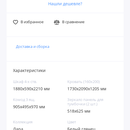
Нашли дешевле?
В избранное
В сравнение
Доставка и сборка
Характеристики
Шкаф 4-х ств.
Кровать (160х200)
1880x590x2210 мм
1730x2090x1205 мм
Комод 3 ящ.
Зеркало панель для
тумбочки (2 шт.)
905x495x970 мм
518x625 мм
Коллекция
Цвет
Лара
Белый глянец