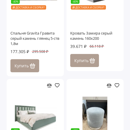
-40%
-40%
🎁 ДОСТАВКА И СБОРКА*
🎁 ДОСТАВКА И СБОРКА*
Спальня Gravita Гравита
Кровать Замира серый
серый камень глянец 5-ств
камень 160x200
1,8м
39.671 ₽
66.118 ₽
177.305 ₽
295.508 ₽
Купить
Купить