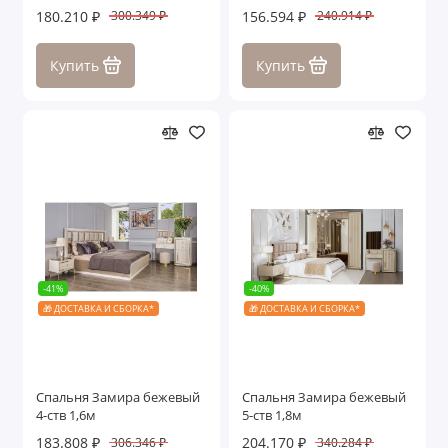
180.210 ₽
156.594 ₽
300.349 ₽
240.914 ₽
Купить
Купить
-41%
-40%
🎁 ДОСТАВКА И СБОРКА*
🎁 ДОСТАВКА И СБОРКА*
Спальня Замира бежевый
Спальня Замира бежевый
4-ств 1,6м
5-ств 1,8м
183.808 ₽
204.170 ₽
306.346 ₽
340.284 ₽