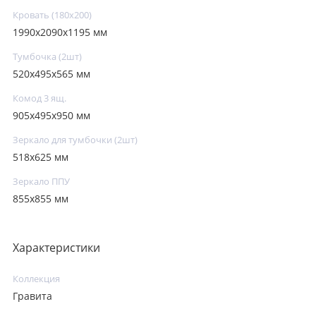
Кровать (180х200)
1990x2090x1195 мм
Тумбочка (2шт)
520x495x565 мм
Комод 3 ящ.
905х495х950 мм
Зеркало для тумбочки (2шт)
518x625 мм
Зеркало ППУ
855x855 мм
Характеристики
Коллекция
Гравита