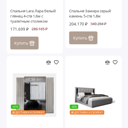
Спальня Lara Лара белый
Спальня Замира серый
глянец 4-ств 1,6м с
камень 5-ств 1,8м
туалетным столиком
204.170 ₽
340.284 ₽
171.699 ₽
286.165 ₽
Купить
Купить
-41%
-40%
🎁 ДОСТАВКА И СБОРКА*
🎁 ДОСТАВКА И СБОРКА*