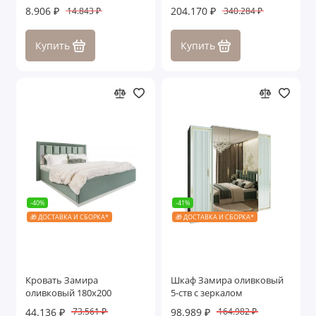
8.906 ₽
204.170 ₽
14.843 ₽
340.284 ₽
Купить
Купить
-40%
-41%
🎁 ДОСТАВКА И СБОРКА*
🎁 ДОСТАВКА И СБОРКА*
Кровать Замира
Шкаф Замира оливковый
оливковый 180x200
5-ств с зеркалом
44.136 ₽
98.989 ₽
73.561 ₽
164.982 ₽