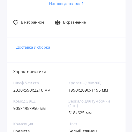
Нашли дешевле?
В избранное
В сравнение
Доставка и сборка
Характеристики
Шкаф 5-ти ств.
Кровать (180х200)
2330x590x2210 мм
1990x2090x1195 мм
Комод 3 ящ.
Зеркало для тумбочки
(2шт)
905х495х950 мм
518x625 мм
Коллекция
Цвет
Гравита
Белый глянец