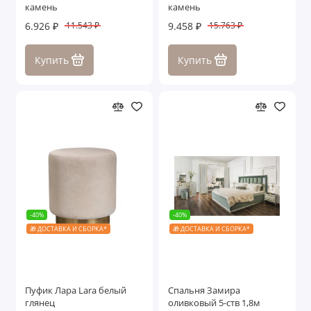
камень
камень
6.926 ₽
9.458 ₽
11.543 ₽
15.763 ₽
Купить
Купить
-40%
-40%
🎁 ДОСТАВКА И СБОРКА*
🎁 ДОСТАВКА И СБОРКА*
Пуфик Лара Lara белый
Спальня Замира
глянец
оливковый 5-ств 1,8м