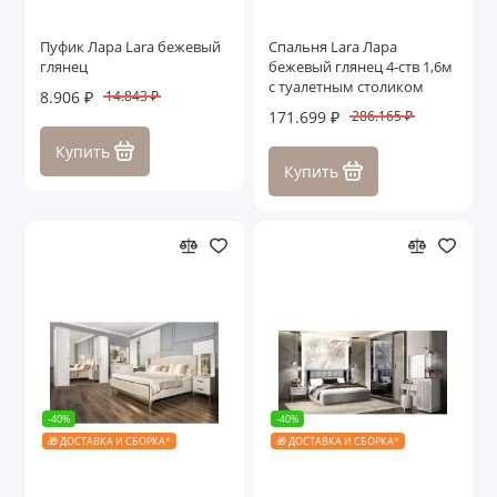
Пуфик Лара Lara бежевый
Спальня Lara Лара
глянец
бежевый глянец 4-ств 1,6м
с туалетным столиком
8.906 ₽
14.843 ₽
171.699 ₽
286.165 ₽
Купить
Купить
-40%
-40%
🎁 ДОСТАВКА И СБОРКА*
🎁 ДОСТАВКА И СБОРКА*