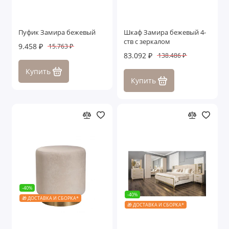
Пуфик Замира бежевый
Шкаф Замира бежевый 4-
ств с зеркалом
9.458 ₽
15.763 ₽
83.092 ₽
138.486 ₽
Купить
Купить
-40%
-40%
🎁 ДОСТАВКА И СБОРКА*
🎁 ДОСТАВКА И СБОРКА*