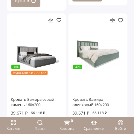
Купить
-40%
-40%
🎁 ДОСТАВКА И СБОРКА*
Кровать Замира серый
Кровать Замира
камень 160x200
оливковый 160x200
39.671 ₽
39.671 ₽
66.118 ₽
66.118 ₽
0
Купить
Купить
Каталог
Поиск
Корзина
Сравнение
Войти