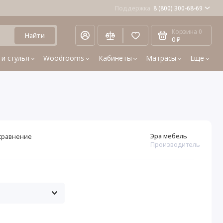
Поддержка
8 (800) 300-68-69
Корзина
0
Найти
0 ₽
 и стулья
Woodrooms
Кабинеты
Матрасы
Еще
Эра мебель
сравнение
Производитель