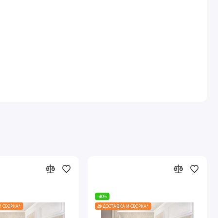
-40%
И СБОРКА*
🎁 ДОСТАВКА И СБОРКА*