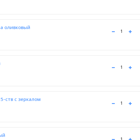
а оливковый
й
5-ств с зеркалом
ый