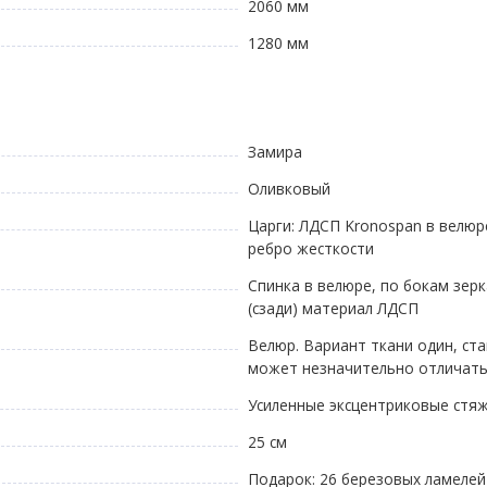
2060 мм
1280 мм
Замира
Оливковый
Царги: ЛДСП Kronospan в велюр
ребро жесткости
Спинка в велюре, по бокам зер
(сзади) материал ЛДСП
Велюр. Вариант ткани один, ст
может незначительно отличатьс
Усиленные эксцентриковые стя
25 см
Подарок: 26 березовых ламелей