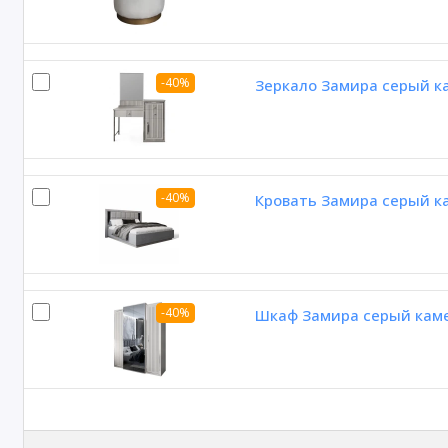
-40%
Зеркало Замира серый к
-40%
Кровать Замира серый к
-40%
Шкаф Замира серый каме