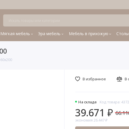
Мягкая мебель
Эра мебель
Мебель в прихожую
Столы
00
160x200
В избранное
В 
На складе
Код товара: 437
39.671 ₽
66.11
экономия 26.447 ₽