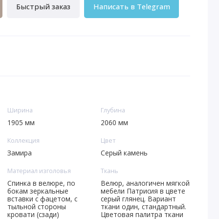
Быстрый заказ
Написать в Telegram
Ширина
Глубина
1905 мм
2060 мм
Коллекция
Цвет
Замира
Серый камень
Материал изголовья
Ткань
Спинка в велюре, по
Велюр, аналогичен мягкой
бокам зеркальные
мебели Патрисия в цвете
вставки с фацетом, с
серый глянец. Вариант
тыльной стороны
ткани один, стандартный.
кровати (сзади)
Цветовая палитра ткани