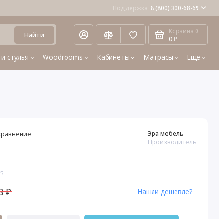
Поддержка
8 (800) 300-68-69
Корзина
0
Найти
0 ₽
 и стулья
Woodrooms
Кабинеты
Матрасы
Еще
Эра мебель
сравнение
Производитель
25
8 ₽
Нашли дешевле?