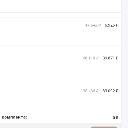
11.543 ₽
6.926 ₽
66.118 ₽
39.671 ₽
138.486 ₽
83.092 ₽
 комплекта:
0 ₽