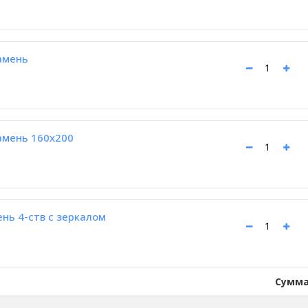
амень
амень 160x200
нь 4-ств с зеркалом
Сумма