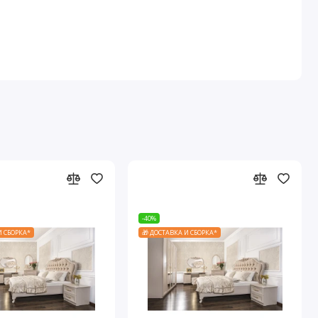
-40%
И СБОРКА*
🎁 ДОСТАВКА И СБОРКА*