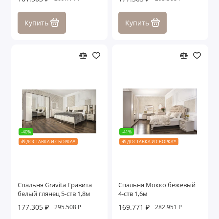
Купить
Купить
-40%
-41%
🎁 ДОСТАВКА И СБОРКА*
🎁 ДОСТАВКА И СБОРКА*
Спальня Gravita Гравита
Спальня Мокко бежевый
белый глянец 5-ств 1,8м
4-ств 1,6м
177.305 ₽
169.771 ₽
295.508 ₽
282.951 ₽