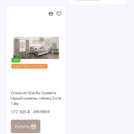
-40%
🎁 ДОСТАВКА И СБОРКА*
Спальня Gravita Гравита
серый камень глянец 5-ств
1,8м
177.305 ₽
295.508 ₽
Купить