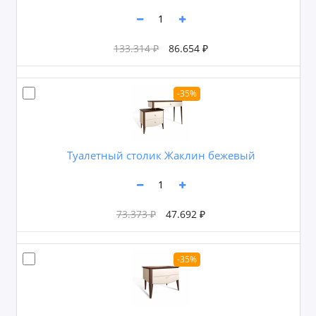
133.314 ₽
86.654 ₽
-35%
Туалетный столик Жаклин бежевый
73.373 ₽
47.692 ₽
-35%