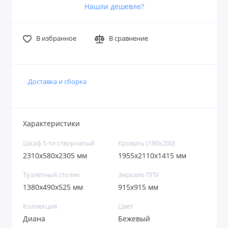
Нашли дешевле?
В избранное
В сравнение
Доставка и сборка
Характеристики
Шкаф 5-ти створчатый
Кровать (180х200)
2310х580х2305 мм
1955х2110х1415 мм
Туалетный столик
Зеркало ППУ
1380х490х525 мм
915х915 мм
Коллекция
Цвет
Диана
Бежевый