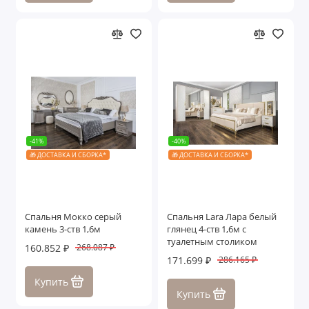
-41%
-40%
🎁 ДОСТАВКА И СБОРКА*
🎁 ДОСТАВКА И СБОРКА*
Спальня Мокко серый
Спальня Lara Лара белый
камень 3-ств 1,6м
глянец 4-ств 1,6м с
туалетным столиком
160.852 ₽
268.087 ₽
171.699 ₽
286.165 ₽
Купить
Купить