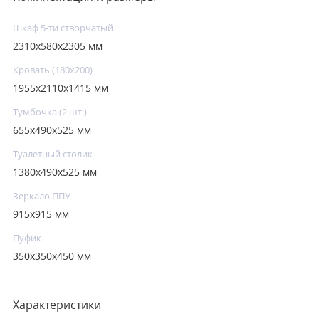
Шкаф 5-ти створчатый
2310х580х2305 мм
Кровать (180х200)
1955х2110х1415 мм
Тумбочка (2 шт.)
655х490х525 мм
Туалетный столик
1380х490х525 мм
Зеркало ППУ
915х915 мм
Пуфик
350х350х450 мм
Характеристики