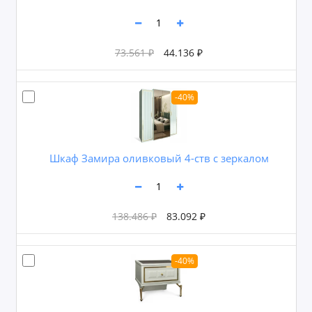
73.561 ₽
44.136 ₽
-40%
Шкаф Замира оливковый 4-ств с зеркалом
138.486 ₽
83.092 ₽
-40%