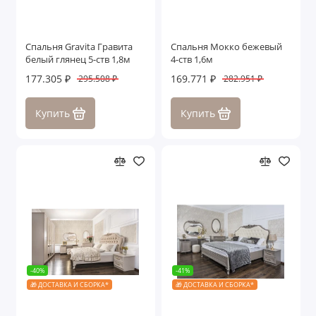
Спальня Gravita Гравита
Спальня Мокко бежевый
белый глянец 5-ств 1,8м
4-ств 1,6м
177.305 ₽
169.771 ₽
295.508 ₽
282.951 ₽
Купить
Купить
-40%
-41%
🎁 ДОСТАВКА И СБОРКА*
🎁 ДОСТАВКА И СБОРКА*