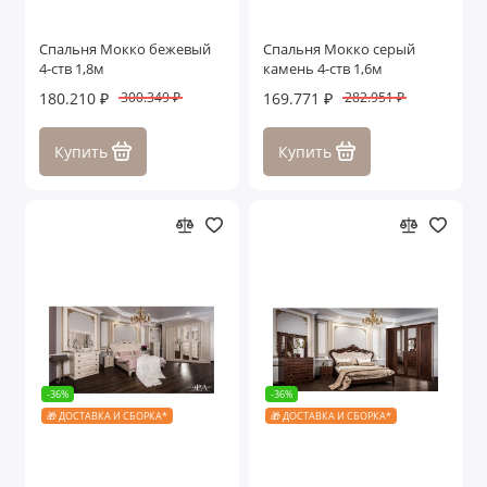
Спальня Мокко бежевый
Спальня Мокко серый
4-ств 1,8м
камень 4-ств 1,6м
180.210 ₽
169.771 ₽
300.349 ₽
282.951 ₽
Купить
Купить
-36%
-36%
🎁 ДОСТАВКА И СБОРКА*
🎁 ДОСТАВКА И СБОРКА*