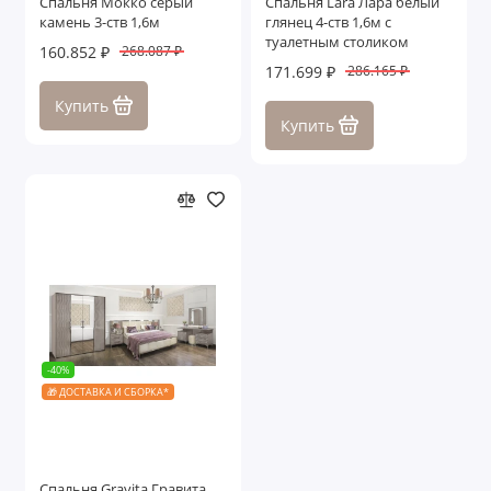
Спальня Мокко серый
Спальня Lara Лара белый
камень 3-ств 1,6м
глянец 4-ств 1,6м с
туалетным столиком
160.852 ₽
268.087 ₽
171.699 ₽
286.165 ₽
Купить
Купить
-40%
🎁 ДОСТАВКА И СБОРКА*
Спальня Gravita Гравита