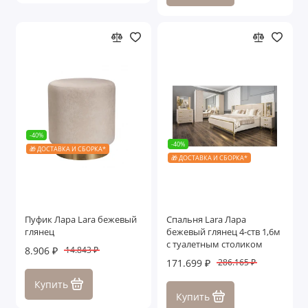
-40%
-40%
🎁 ДОСТАВКА И СБОРКА*
🎁 ДОСТАВКА И СБОРКА*
Пуфик Лара Lara бежевый
Спальня Lara Лара
глянец
бежевый глянец 4-ств 1,6м
с туалетным столиком
8.906 ₽
14.843 ₽
171.699 ₽
286.165 ₽
Купить
Купить