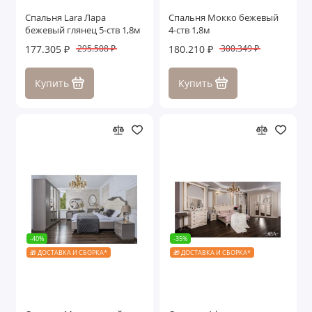
Спальня Lara Лара
Спальня Мокко бежевый
бежевый глянец 5-ств 1,8м
4-ств 1,8м
177.305 ₽
180.210 ₽
295.508 ₽
300.349 ₽
Купить
Купить
-40%
-35%
🎁 ДОСТАВКА И СБОРКА*
🎁 ДОСТАВКА И СБОРКА*