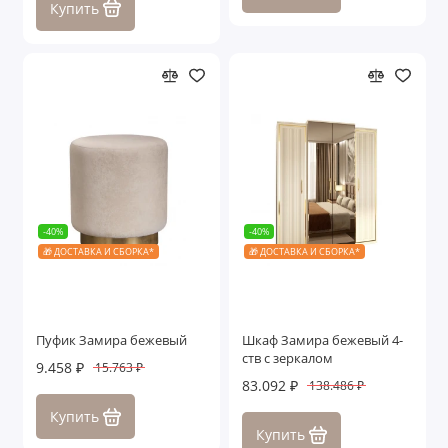
Купить
-40%
-40%
🎁 ДОСТАВКА И СБОРКА*
🎁 ДОСТАВКА И СБОРКА*
Пуфик Замира бежевый
Шкаф Замира бежевый 4-
ств с зеркалом
9.458 ₽
15.763 ₽
83.092 ₽
138.486 ₽
Купить
Купить