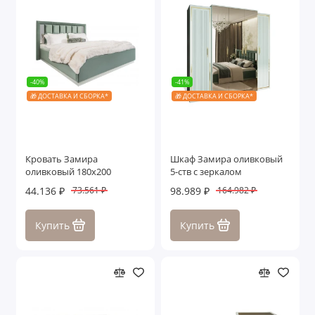
-40%
-41%
🎁 ДОСТАВКА И СБОРКА*
🎁 ДОСТАВКА И СБОРКА*
Кровать Замира
Шкаф Замира оливковый
оливковый 180x200
5-ств с зеркалом
44.136 ₽
98.989 ₽
73.561 ₽
164.982 ₽
Купить
Купить