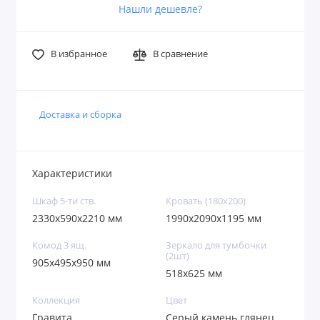
Нашли дешевле?
В избранное
В сравнение
Доставка и сборка
Характеристики
Шкаф 5-ти ств.
Кровать (180х200)
2330x590x2210 мм
1990x2090x1195 мм
Комод 3 ящ.
Зеркало для тумбочки
(2шт)
905х495х950 мм
518x625 мм
Коллекция
Цвет
Гравита
Серый камень глянец