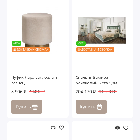
-40%
-40%
🎁 ДОСТАВКА И СБОРКА*
🎁 ДОСТАВКА И СБОРКА*
Пуфик Лара Lara белый
Спальня Замира
глянец
оливковый 5-ств 1,8м
8.906 ₽
204.170 ₽
14.843 ₽
340.284 ₽
Купить
Купить