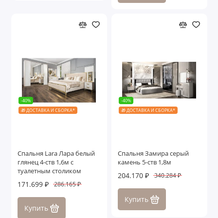
-40%
-40%
🎁 ДОСТАВКА И СБОРКА*
🎁 ДОСТАВКА И СБОРКА*
Спальня Lara Лара белый
Спальня Замира серый
глянец 4-ств 1,6м с
камень 5-ств 1,8м
туалетным столиком
204.170 ₽
340.284 ₽
171.699 ₽
286.165 ₽
Купить
Купить