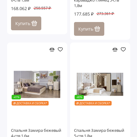
6-ств 1,8м
караваджо глянец 5-ств
1,8м
168.062 ₽
258.557 ₽
177.685 ₽
273.361 ₽
Купить
Купить
-41%
-40%
🎁 ДОСТАВКА И СБОРКА*
🎁 ДОСТАВКА И СБОРКА*
Спальня Замира бежевый
Спальня Замира бежевый
4-ств 1,6м
5-ств 1,8м