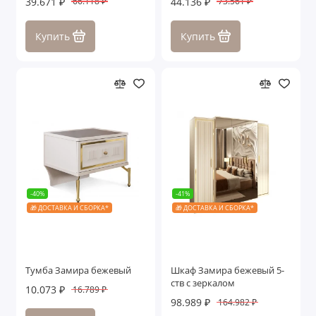
39.671 ₽
44.136 ₽
66.118 ₽
73.561 ₽
Купить
Купить
-40%
-41%
🎁 ДОСТАВКА И СБОРКА*
🎁 ДОСТАВКА И СБОРКА*
Тумба Замира бежевый
Шкаф Замира бежевый 5-
ств с зеркалом
10.073 ₽
16.789 ₽
98.989 ₽
164.982 ₽