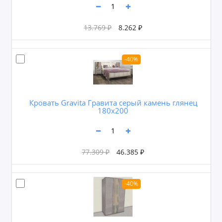
13.769 ₽
8.262 ₽
-40%
Кровать Gravita Гравита серый камень глянец
180х200
77.309 ₽
46.385 ₽
-40%