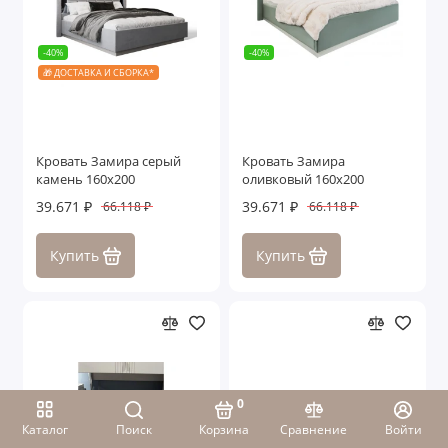
-40%
-40%
🎁 ДОСТАВКА И СБОРКА*
Кровать Замира серый
Кровать Замира
камень 160x200
оливковый 160x200
39.671 ₽
39.671 ₽
66.118 ₽
66.118 ₽
Купить
Купить
0
Каталог
Поиск
Корзина
Сравнение
Войти