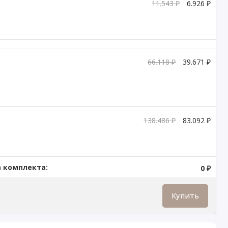
11.543 ₽
6.926 ₽
66.118 ₽
39.671 ₽
138.486 ₽
83.092 ₽
 комплекта:
0 ₽
Купить