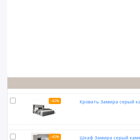
-40%
Кровать Замира серый к
-40%
Шкаф Замира серый каме