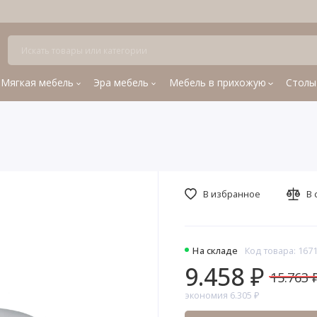
Мягкая мебель
Эра мебель
Мебель в прихожую
Столы
В избранное
В 
На складе
Код товара: 167
9.458 ₽
15.763 
экономия 6.305 ₽