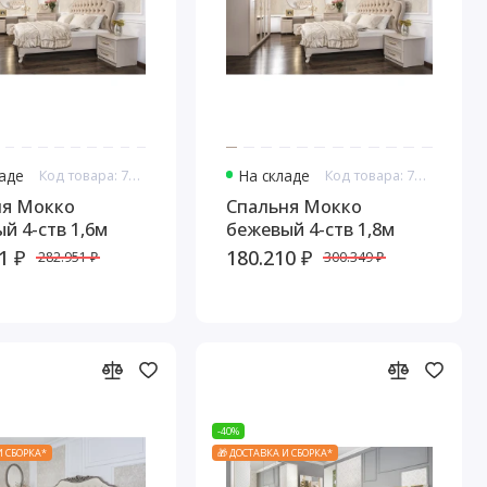
ладе
Код товара: 7596
На складе
Код товара: 7597
ня Мокко
Спальня Мокко
й 4-ств 1,6м
бежевый 4-ств 1,8м
1 ₽
180.210 ₽
282.951 ₽
300.349 ₽
-40%
И СБОРКА*
🎁 ДОСТАВКА И СБОРКА*