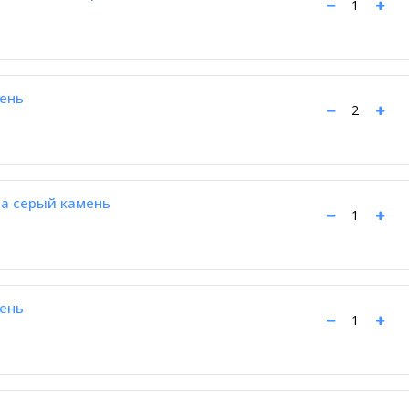
ень
а серый камень
ень