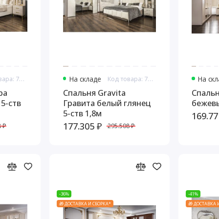
Код товара: 7589
На складе
Код товара: 7593
На ск
ра
Спальня Gravita
Спаль
5-ств
Гравита белый глянец
бежевы
5-ств 1,8м
169.77
177.305 ₽
 ₽
295.508 ₽
-36%
-41%
🎁 ДОСТАВКА И СБОРКА*
🎁 ДОСТАВКА 