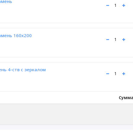
амень
амень 160x200
нь 4-ств с зеркалом
Сумма