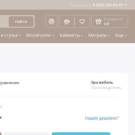
Поддержка
8 (800) 300-68-69
Корзина
0
Найти
0 ₽
 и стулья
Woodrooms
Кабинеты
Матрасы
Еще
Эра мебель
сравнение
Производитель
16
₽
Нашли дешевле?