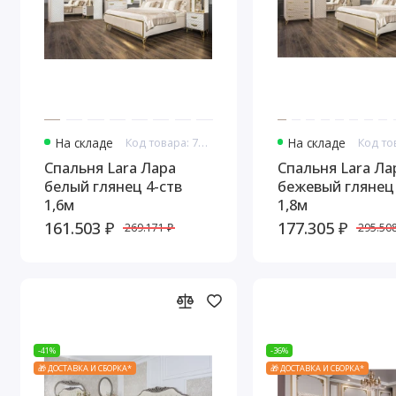
На складе
Код товара: 7584
На складе
Спальня Lara Лара
Спальня Lara Ла
белый глянец 4-ств
бежевый глянец 
1,6м
1,8м
161.503 ₽
177.305 ₽
269.171 ₽
295.508
-41%
-36%
🎁 ДОСТАВКА И СБОРКА*
🎁 ДОСТАВКА И СБОРКА*