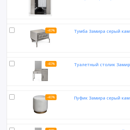
-40%
Тумба Замира серый кам
-40%
Туалетный столик Замир
-40%
Пуфик Замира серый кам