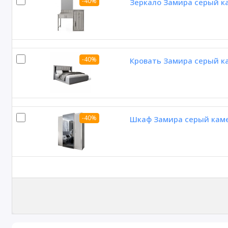
-40%
Зеркало Замира серый к
-40%
Кровать Замира серый к
-40%
Шкаф Замира серый каме