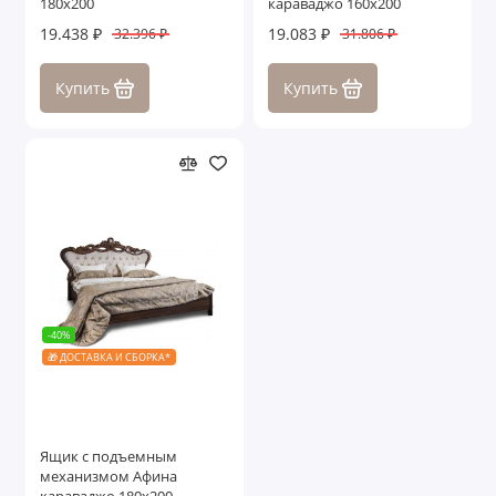
180х200
караваджо 160х200
19.438 ₽
19.083 ₽
32.396 ₽
31.806 ₽
Купить
Купить
-40%
🎁 ДОСТАВКА И СБОРКА*
Ящик с подъемным
механизмом Афина