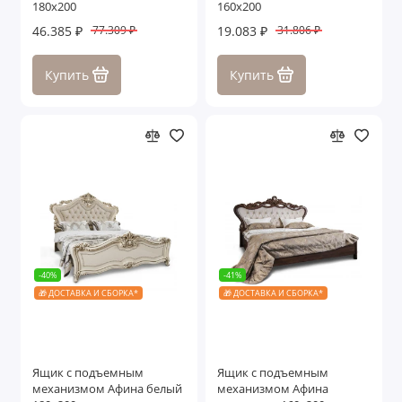
180х200
160х200
46.385 ₽
19.083 ₽
77.309 ₽
31.806 ₽
Купить
Купить
-40%
-41%
🎁 ДОСТАВКА И СБОРКА*
🎁 ДОСТАВКА И СБОРКА*
Ящик с подъемным
Ящик с подъемным
механизмом Афина белый
механизмом Афина