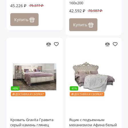
160х200
45.226 ₽
75.377 ₽
42.592 ₽
70.987 ₽
Купить
Купить
-40%
-41%
🎁 ДОСТАВКА И СБОРКА*
🎁 ДОСТАВКА И СБОРКА*
Кровать Gravita Гравита
Ящик с подъемным
серый камень глянец
механизмом Афина белый