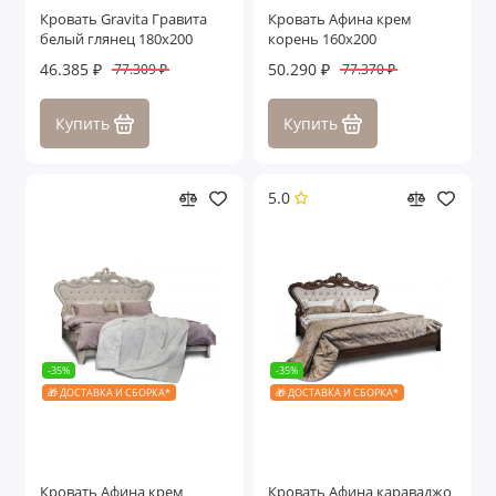
Кровать Gravita Гравита
Кровать Афина крем
белый глянец 180х200
корень 160х200
46.385 ₽
50.290 ₽
77.309 ₽
77.370 ₽
Купить
Купить
5.0
-35%
-35%
🎁 ДОСТАВКА И СБОРКА*
🎁 ДОСТАВКА И СБОРКА*
Кровать Афина крем
Кровать Афина караваджо