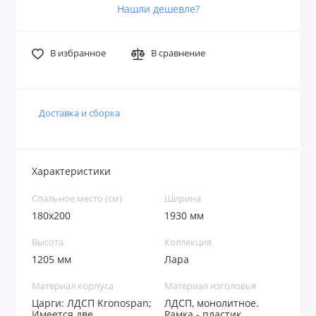
Нашли дешевле?
В избранное
В сравнение
Доставка и сборка
Характеристики
Спальное место (см)
Ширина
180х200
1930 мм
Высота
Коллекция
1205 мм
Лара
Материал корпуса
Материал изголовья
Царги: ЛДСП Kronospan;
ЛДСП, монолитное.
Имеется две
Рамка - пластик