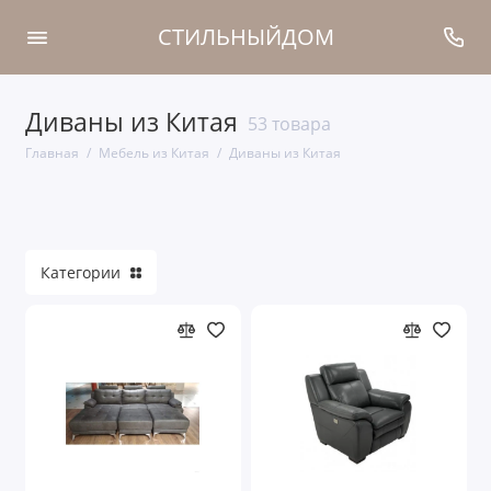
СТИЛЬНЫЙДОМ
Диваны из Китая
Спальни из Китая
53 товара
Главная
Мебель из Китая
Диваны из Китая
Кровати из Китая
Шкафы из Китая
Гостиные из Китая
Категории
Диваны из Китая
Столовые из Китая
Показать все