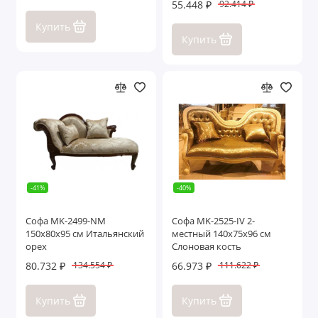
55.448 ₽
92.414 ₽
Купить
Купить
-41%
-40%
Софа MK-2499-NM
Софа MK-2525-IV 2-
150х80х95 см Итальянский
местный 140х75х96 см
орех
Слоновая кость
80.732 ₽
66.973 ₽
134.554 ₽
111.622 ₽
Купить
Купить