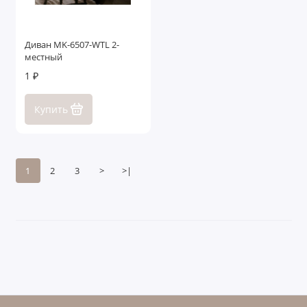
Диван MK-6507-WTL 2-
местный
1 ₽
Купить
1
2
3
>
>|