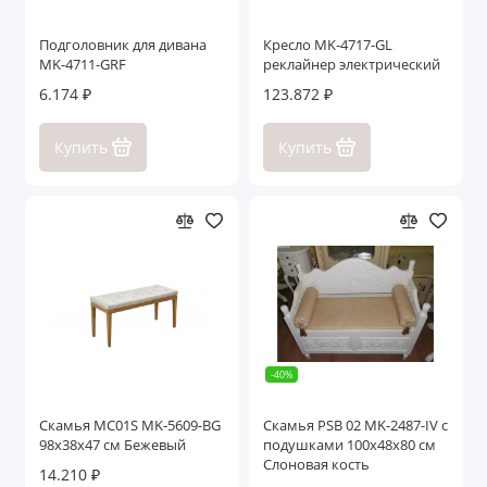
Подголовник для дивана
Кресло MK-4717-GL
MK-4711-GRF
реклайнер электрический
6.174 ₽
123.872 ₽
Купить
Купить
-40%
Скамья MC01S MK-5609-BG
Скамья PSB 02 MK-2487-IV с
98х38х47 см Бежевый
подушками 100х48х80 см
Слоновая кость
14.210 ₽