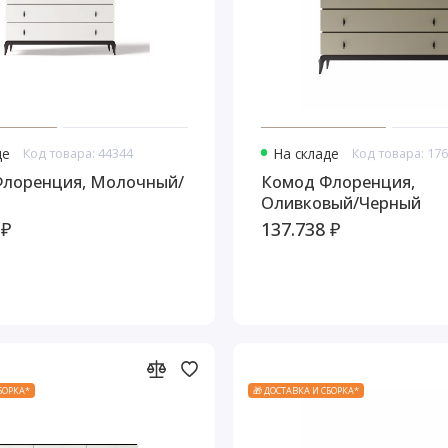
де
Код товара: 44344
На складе
Код товара: 17
лоренция, Молочный/
Комод Флоренция,
Оливковый/Черный
 ₽
137.738 ₽
СБОРКА*
🎁 ДОСТАВКА И СБОРКА*