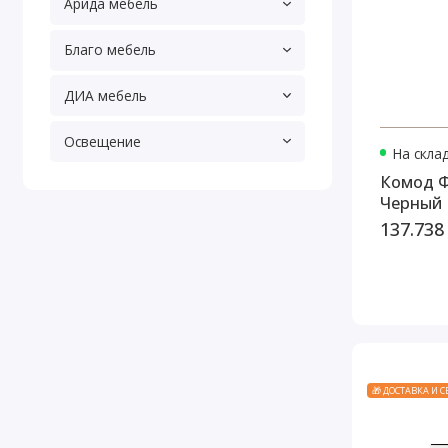
Арида мебель
Благо мебель
ДИА мебель
Освещение
На скла
Комод Ф
Черный
137.738
🎁 ДОСТАВКА И 