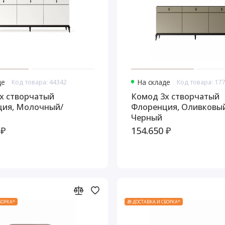
де
Код товара: 44342
На складе
Код товара: 17
х створчатый
Комод 3х створчатый
ия, Молочный/
Флоренция, Оливковы
Черный
 ₽
154.650 ₽
СБОРКА*
🎁 ДОСТАВКА И СБОРКА*