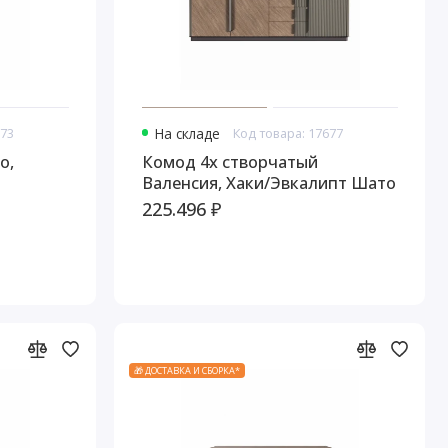
673
На складе
Код товара: 17677
о,
Комод 4х створчатый
Валенсия, Хаки/Эвкалипт Шато
225.496 ₽
🎁 ДОСТАВКА И СБОРКА*