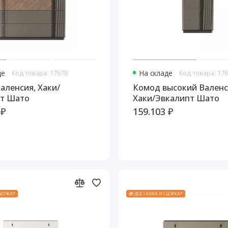
де
Код товара: 17678
На складе
Код товара: 17
аленсия, Хаки/
Комод высокий Валенс
т Шато
Хаки/Эвкалипт Шато
 ₽
159.103 ₽
СБОРКА*
🎁 ДОСТАВКА И СБОРКА*