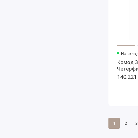
На скла
Комод 3
Четерф
140.221
1
2
3