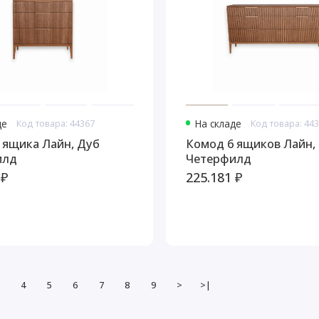
де
Код товара: 44367
На складе
Код товара: 44
 ящика Лайн, Дуб
Комод 6 ящиков Лайн,
илд
Четерфилд
 ₽
225.181 ₽
4
5
6
7
8
9
>
>|