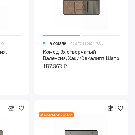
679
На складе
Код товара: 17680
ия,
Комод 3х створчатый
Валенсия, Хаки/Эвкалипт Шато
187.863 ₽
🎁 ДОСТАВКА И СБОРКА*