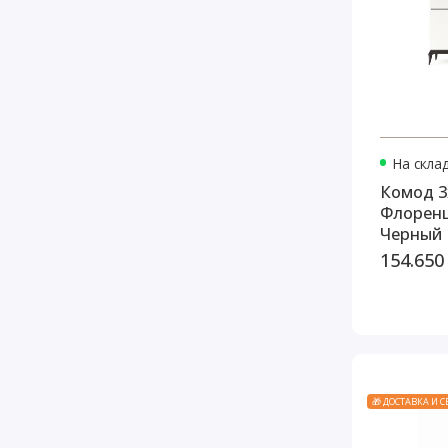
На скла
Комод 3
Флоренц
Черный
154.650
🎁 ДОСТАВКА И 