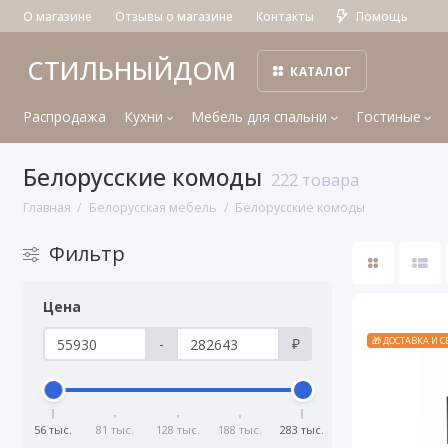
О магазине
Отзывы о магазине
Контакты
Помощь
СТИЛЬНЫЙДОМ
КАТАЛОГ
Распродажа
Кухни
Мебель для спальни
Гостиные
Белорусские комоды
222 товара
Главная
Белорусская мебель
Белорусские комоды
Фильтр
Цена
-
₽
🎁 ДОСТАВКА И 
56 тыс.
81 тыс.
128 тыс.
188 тыс.
283 тыс.