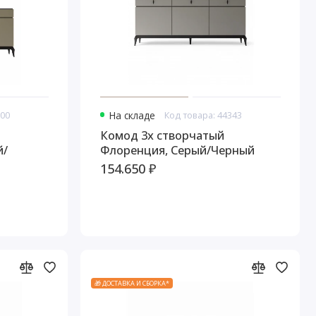
700
На складе
Код товара: 44343
Комод 3х створчатый
й/
Флоренция, Серый/Черный
154.650 ₽
🎁 ДОСТАВКА И СБОРКА*