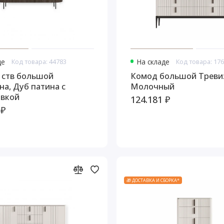
де
Код товара: 44783
На складе
Код товара: 17
 ств большой
Комод большой Треви
на, Дуб патина с
Молочный
вкой
124.181 ₽
 ₽
🎁 ДОСТАВКА И СБОРКА*