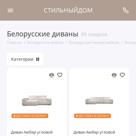
СТИЛЬНЫЙДОМ
Белорусские диваны
Белорусские кровати
89 товаров
Главная
Белорусская мебель
Белорусская мягкая мебель
Белор
Белорусские тумбы
Категории
Белорусские шкафы
Белорусская мягкая мебель
Белорусские витрины
Белорусские комоды
Белорусские прихожие
🎁 ДОСТАВКА И СБОРКА*
🎁 ДОСТАВКА И СБОРКА*
Белорусские ТВ тумбы
Диван Амбер угловой
Диван Амбер угловой