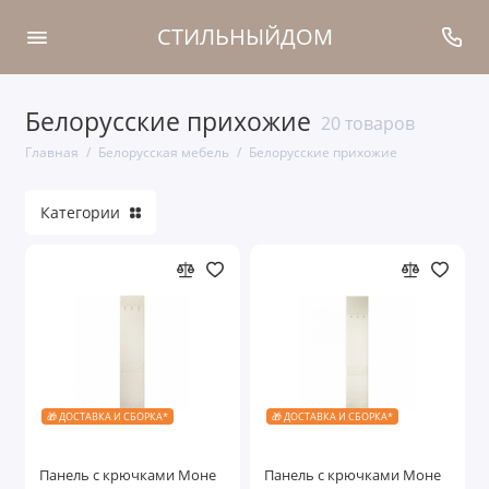
СТИЛЬНЫЙДОМ
Белорусские прихожие
Белорусские кровати
20 товаров
Главная
Белорусская мебель
Белорусские прихожие
Белорусские тумбы
Категории
Белорусские шкафы
Белорусская мягкая мебель
Белорусские витрины
Белорусские комоды
Белорусские прихожие
🎁 ДОСТАВКА И СБОРКА*
🎁 ДОСТАВКА И СБОРКА*
Белорусские ТВ тумбы
Панель с крючками Моне
Панель с крючками Моне