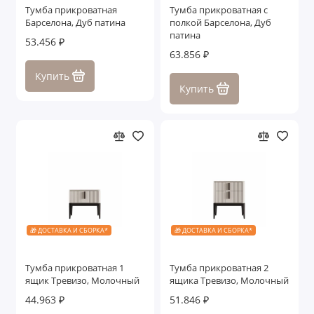
Тумба прикроватная
Тумба прикроватная с
Белорусские столы
Барселона, Дуб патина
полкой Барселона, Дуб
патина
53.456 ₽
Белорусские стулья
63.856 ₽
Купить
Белорусские туалетные столы
Купить
Белорусские пуфики и банкетки
Показать все
🎁 ДОСТАВКА И СБОРКА*
🎁 ДОСТАВКА И СБОРКА*
Тумба прикроватная 1
Тумба прикроватная 2
ящик Тревизо, Молочный
ящика Тревизо, Молочный
44.963 ₽
51.846 ₽