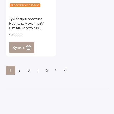
🎁 ДОСТАВКА И СБОРКА*
Тумба прикроватная
Неаполь, Молочный/
Патина Золото без
структуры дерева
53.666 ₽
Купить
1
2
3
4
5
>
>|