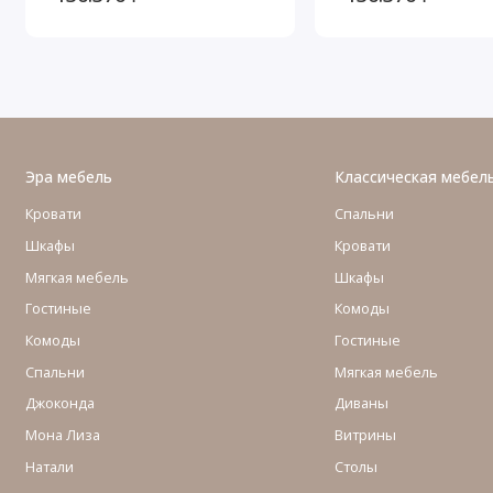
Молочный
Белый/Патина С
Эра мебель
Классическая мебел
Кровати
Спальни
Шкафы
Кровати
Мягкая мебель
Шкафы
Гостиные
Комоды
Комоды
Гостиные
Cпальни
Мягкая мебель
Джоконда
Диваны
Мона Лиза
Витрины
Натали
Столы