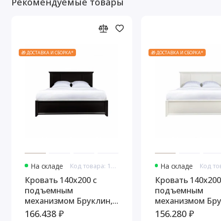
Рекомендуемые товары
🎁 ДОСТАВКА И СБОРКА*
🎁 ДОСТАВКА И СБОРКА*
На складе
Код товара: 10754
На складе
Кровать 140x200 с
Кровать 140x200
подъемным
подъемным
механизмом Бруклин,
механизмом Бру
Черный
молочный
166.438 ₽
156.280 ₽