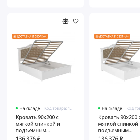
🎁 ДОСТАВКА И СБОРКА*
🎁 ДОСТАВКА И СБОРКА*
На складе
Код товара: 10979
На складе
Кровать 90x200 с
Кровать 90x200 
мягкой спинкой и
мягкой спинкой 
подъемным
подъемным
механизмом Тиволи,
механизмом Тив
136.376 ₽
136.376 ₽