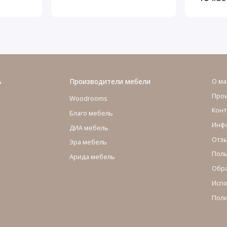
еребро
ь
Производители мебели
О ма
Про
Woodrooms
Конт
Благо мебель
Инфо
ДИА мебель
Отзы
Эра мебель
Поль
Арида мебель
Обра
Испо
Поли