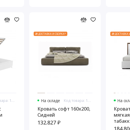
Черны
🎁 ДОСТАВКА И СБОРКА*
🎁 ДОСТАВКА 
Код товара: 10991
На складе
Код товара: 11035
На ск
с
Кровать софт 160x200,
Кроват
и
Сидней
мягкая
табакк
132.827 ₽
оли,
184.80