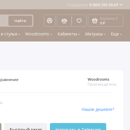
Поддержка
8 (800) 300-68-69
Корзина
0
Найти
0 ₽
 и стулья
Woodrooms
Кабинеты
Матрасы
Еще
Woodrooms
сравнение
Производитель
66
Нашли дешевле?
Быстрый заказ
Написать в Telegram