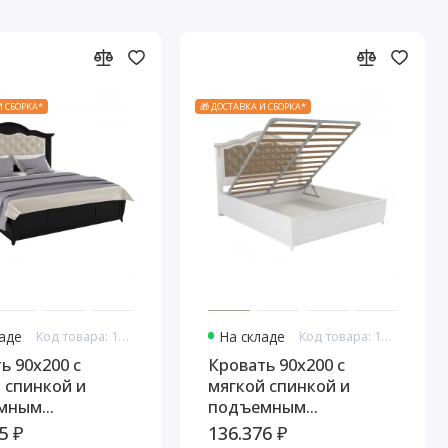
И СБОРКА*
🎁 ДОСТАВКА И СБОРКА*
ладе
Код товара: 10955
На складе
Код товара: 10967
ь 90x200 с
Кровать 90x200 с
 спинкой и
мягкой спинкой и
мным
подъемным
измом Тиволи,
механизмом Тиволи,
5 ₽
136.376 ₽