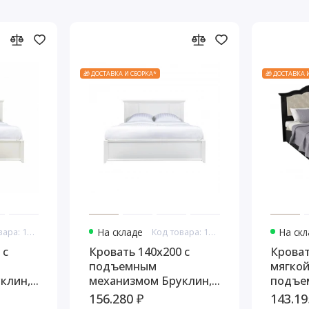
🎁 ДОСТАВКА И СБОРКА*
🎁 ДОСТАВКА 
Код товара: 10778
На складе
Код товара: 10790
На ск
 с
Кровать 140x200 с
Кроват
подъемным
мягкой
клин,
механизмом Бруклин,
подъе
Белый
механ
156.280 ₽
143.19