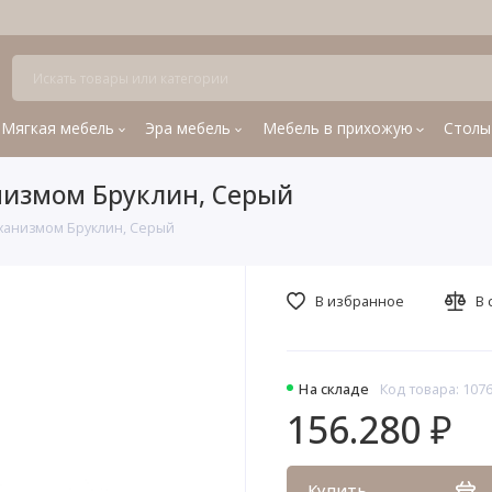
Мягкая мебель
Эра мебель
Мебель в прихожую
Столы
низмом Бруклин, Серый
ханизмом Бруклин, Серый
В избранное
В 
На складе
Код товара: 107
156.280 ₽
Купить