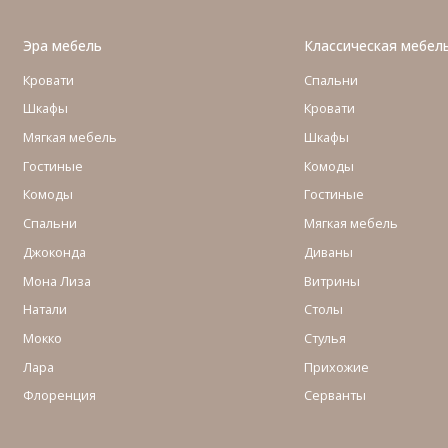
Эра мебель
Классическая мебел
Кровати
Спальни
Шкафы
Кровати
Мягкая мебель
Шкафы
Гостиные
Комоды
Комоды
Гостиные
Cпальни
Мягкая мебель
Джоконда
Диваны
Мона Лиза
Витрины
Натали
Столы
Мокко
Стулья
Лара
Прихожие
Флоренция
Серванты