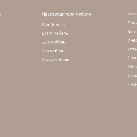
ь
Производители мебели
О ма
Про
Woodrooms
Конт
Благо мебель
Инфо
ДИА мебель
Отзы
Эра мебель
Поль
Арида мебель
Обра
Испо
Поли