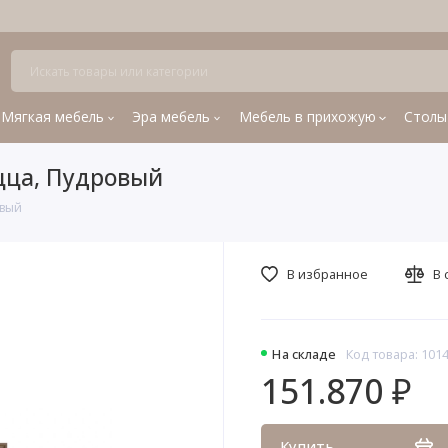
Мягкая мебель
Эра мебель
Мебель в прихожую
Столы
цца, Пудровый
овый
В избранное
В 
На складе
Код товара: 101
151.870 ₽
Купить