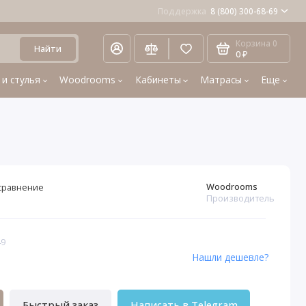
Поддержка
8 (800) 300-68-69
Корзина
0
Найти
0 ₽
 и стулья
Woodrooms
Кабинеты
Матрасы
Еще
Woodrooms
сравнение
Производитель
49
Нашли дешевле?
Быстрый заказ
Написать в Telegram