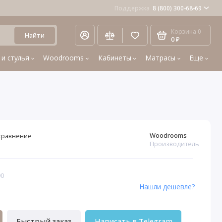
Поддержка
8 (800) 300-68-69
Корзина
0
Найти
0 ₽
 и стулья
Woodrooms
Кабинеты
Матрасы
Еще
Woodrooms
сравнение
Производитель
90
Нашли дешевле?
Быстрый заказ
Написать в Telegram