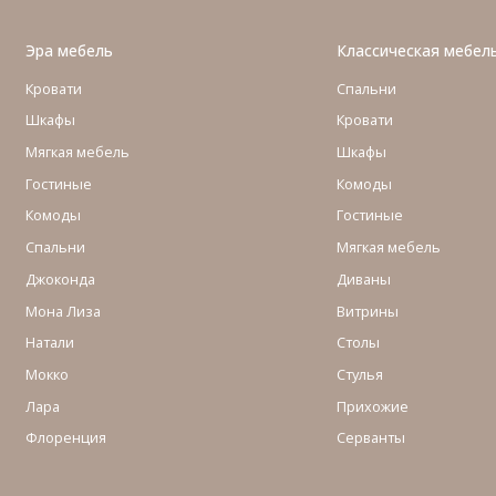
Эра мебель
Классическая мебел
Кровати
Спальни
Шкафы
Кровати
Мягкая мебель
Шкафы
Гостиные
Комоды
Комоды
Гостиные
Cпальни
Мягкая мебель
Джоконда
Диваны
Мона Лиза
Витрины
Натали
Столы
Мокко
Стулья
Лара
Прихожие
Флоренция
Серванты