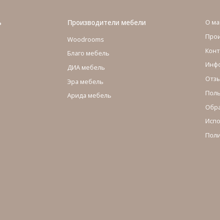
ь
Производители мебели
О ма
Про
Woodrooms
Конт
Благо мебель
Инфо
ДИА мебель
Отзы
Эра мебель
Поль
Арида мебель
Обра
Испо
Поли