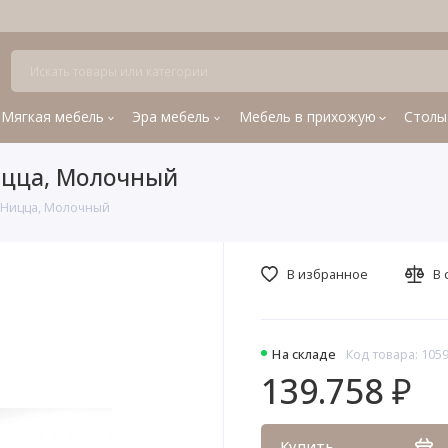
Мягкая мебель
Эра мебель
Мебель в прихожую
Столы
Ницца, Молочный
й Ницца, Молочный
В избранное
В 
На складе
Код товара: 105
139.758 ₽
Купить