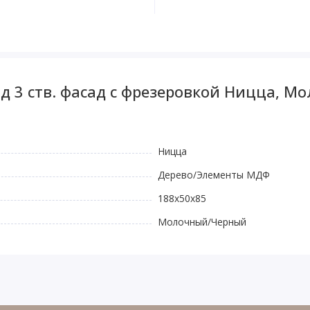
д 3 ств. фасад с фрезеровкой Ницца, М
Ницца
Дерево/Элементы МДФ
188x50x85
Молочный/Черный