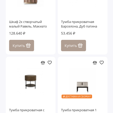
Столики
Столы обеденные
Шкаф 2х створчатый
Тумба прикроватная
малый Равель, Макиато
Барселона, Дуб патина
Столы письменные
128.640 ₽
53.456 ₽
Стулья
Купить
Купить
ТВ тумбы
Зеркала
Консоли
Показать все
🎁 ДОСТАВКА И СБОРКА*
Тумба прикроватная с
Тумба прикроватная 1