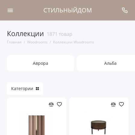
СТИЛЬНЫЙДОМ
Коллекции
Коллекции Woodrooms
1871 товар
Главная
Woodrooms
Коллекции Woodrooms
Кровати
Тумбы прикроватные
Аврора
Альба
Прихожие
Туалетные столы
Категории
Шкафы
Мягкая мебель
Комоды