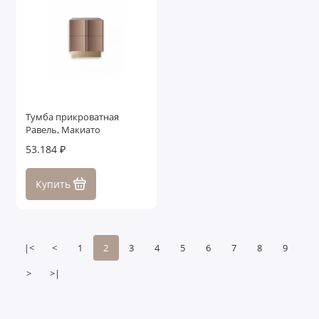
Тумба прикроватная
Равель, Макиато
53.184 ₽
Купить
|<
<
1
2
3
4
5
6
7
8
9
>
>|