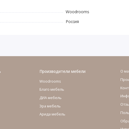
Woodrooms
Россия
ь
Производители мебели
О ма
Про
Woodrooms
Конт
Благо мебель
Инфо
ДИА мебель
Отзы
Эра мебель
Поль
Арида мебель
Обра