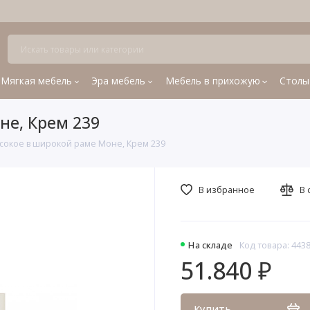
Мягкая мебель
Эра мебель
Мебель в прихожую
Столы
не, Крем 239
сокое в широкой раме Моне, Крем 239
В избранное
В 
На складе
Код товара: 443
51.840 ₽
Купить