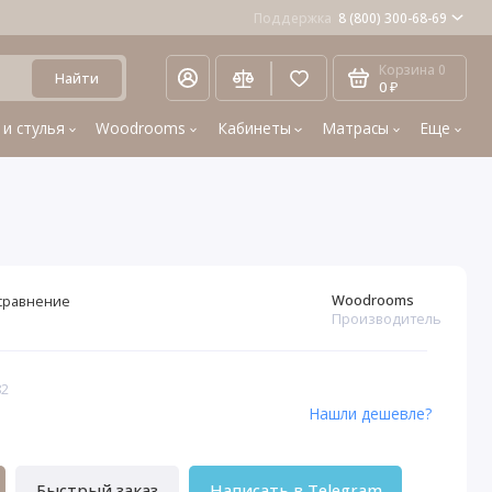
Поддержка
8 (800) 300-68-69
Корзина
0
Найти
0 ₽
 и стулья
Woodrooms
Кабинеты
Матрасы
Еще
Woodrooms
сравнение
Производитель
82
Нашли дешевле?
Быстрый заказ
Написать в Telegram