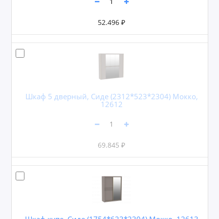
52.496 ₽
Шкаф 5 дверный, Сиде (2312*523*2304) Мокко,
12612
69.845 ₽
Шкаф купе, Сиде (1754*623*2304) Мокко, 12613