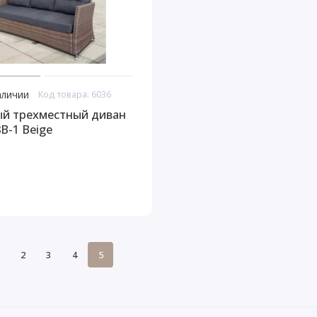
аличии
Код товара: 6036
й трехместный диван
B-1 Beige
2
3
4
5