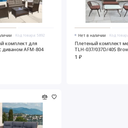
аличии
Код товара: 5892
Нет в наличии
Код товара
й комплект для
Плетеный комплект м
с диваном AFM-804
TLH-037/037D/40S Bro
1 ₽