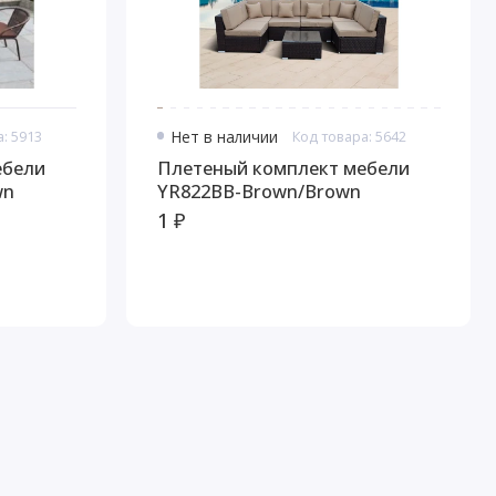
: 5913
Нет в наличии
Код товара: 5642
ебели
Плетеный комплект мебели
wn
YR822BB-Brown/Brown
1 ₽