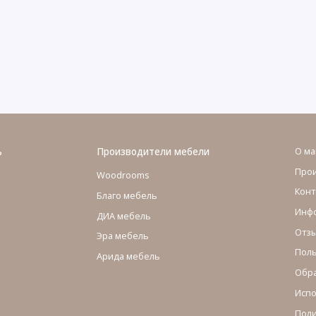
ь
Производители мебели
О ма
Про
Woodrooms
Конт
Благо мебель
Инфо
ДИА мебель
Отзы
Эра мебель
Поль
Арида мебель
Обра
Испо
Поли