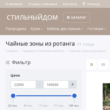
О магазине
Отзывы о магазине
Контакты
Помощь
СТИЛЬНЫЙДОМ
КАТАЛОГ
Распродажа
Кухни
Мебель для спальни
Гостиные
Чайные зоны из ротанга
91 товар
Главная
Садовая и плетеная мебель
Чайные зоны из ротанга
Фильтр
Цена
-
₽
23 тыс.
40 тыс.
71 тыс.
111 тыс.
169 тыс.