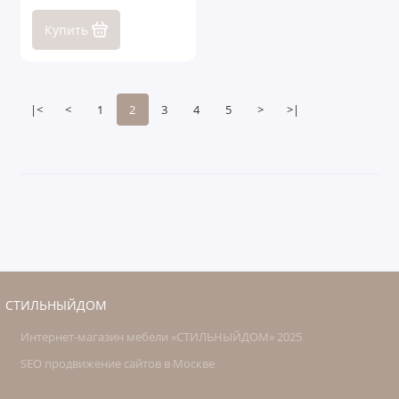
Купить
|<
<
1
2
3
4
5
>
>|
СТИЛЬНЫЙДОМ
Интернет-магазин мебели «СТИЛЬНЫЙДОМ» 2025
SEO продвижение сайтов в Москве