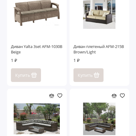
Диван Yalta 3set AFM-1030B
Диван плетеный AFM-215B
Beige
Brown/Light
1 ₽
1 ₽
Купить
Купить