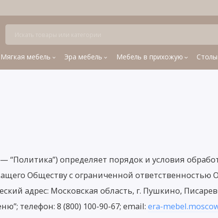
Мягкая мебель
Эра мебель
Мебель в прихожую
Столы
— “Политика”) определяет порядок и условия обрабо
жащего Обществу с ограниченной ответственностью 
ский адрес: Московская область, г. Пушкино, Писарев
ню”; телефон: 8 (800) 100-90-67; email:
era-mebel.mosco