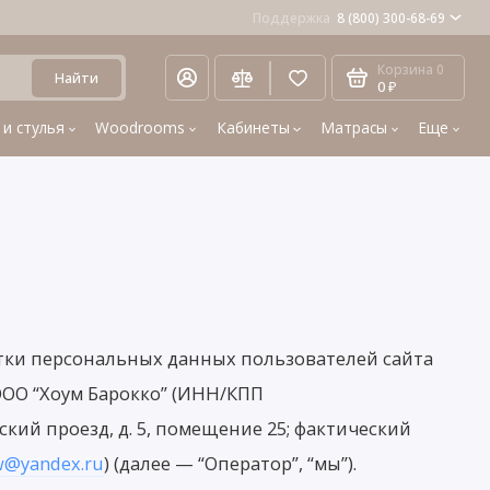
Поддержка
8 (800) 300-68-69
Корзина
0
Найти
0 ₽
 и стулья
Woodrooms
Кабинеты
Матрасы
Еще
тки персональных данных пользователей сайта
ООО “Хоум Барокко” (ИНН/КПП
ский проезд, д. 5, помещение 25; фактический
w@yandex.ru
) (далее — “Оператор”, “мы”).