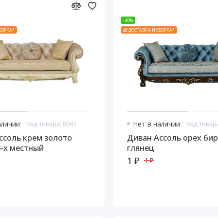
-40%
СБОРКА*
🎁 ДОСТАВКА И СБОРКА*
аличии
Код товара: 8047
Нет в наличии
Код товара
ссоль крем золото
Диван Ассоль орех би
3-х местный
глянец
1 ₽
1 ₽