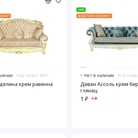
-40%
СБОРКА*
🎁 ДОСТАВКА И СБОРКА*
аличии
Код товара: 8053
Нет в наличии
Код товара
делина крем равенна
Диван Ассоль крем би
глянец
1 ₽
1 ₽