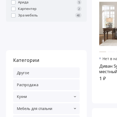
Арида
5
Карпентер
2
Эра мебель
40
Нет в н
Категории
Диван Sylewo
местны
Другое
1 ₽
Распродажа
Кухни
Мебель для спальни