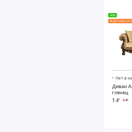
-40%
🎁 ДОСТАВКА И 
Нет в н
Диван А
глянец
1 ₽
1 ₽