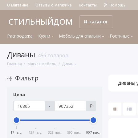
О магазине
Отзывы о магазине
Контакты
Помощь
СТИЛЬНЫЙДОМ
КАТАЛОГ
Распродажа
Кухни
Мебель для спальни
Гостиные
Диваны
456 товаров
Главная
Мягкая мебель
Диваны
Фильтр
Диваны 
Цена
-
₽
17 тыс.
127 тыс.
329 тыс.
590 тыс.
907 тыс.