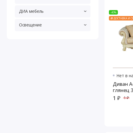
ДИА мебель
-40%
🎁 ДОСТАВКА И 
Освещение
Нет в н
Диван А
глянец 
1 ₽
1 ₽