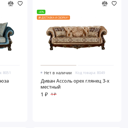
-40%
🎁 ДОСТАВКА И СБОРКА*
: 8051
Нет в наличии
Код товара: 8049
рюза
Диван Ассоль орех глянец 3-х
местный
1 ₽
1 ₽