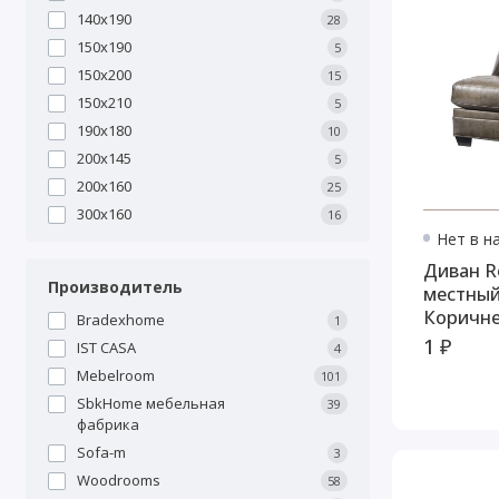
140х190
28
150х190
5
150х200
15
150х210
5
190х180
10
200х145
5
200х160
25
300х160
16
Нет в н
Диван Roleson
Производитель
местны
Коричн
Bradexhome
1
1 ₽
IST CASA
4
Mebelroom
101
SbkHome мебельная
39
фабрика
Sofa-m
3
Woodrooms
58