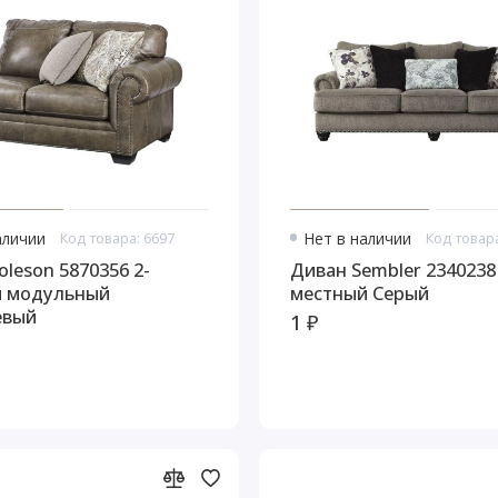
аличии
Код товара: 6697
Нет в наличии
Код товара
 5870356 2-
Диван Sembler 2340238 
й модульный
местный Серый
евый
1 ₽