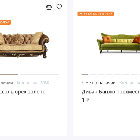
🎁 ДОСТАВКА И СБОРКА*
СБОРКА*
аличии
Код товара: 8050
Нет в наличии
Код товар
ссоль орех золото
Диван Банжо трехмес
1 ₽