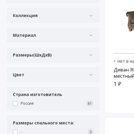
Коллекция
Материал
Размеры(ШхДхВ)
Нет в н
Диван Ri
Цвет
местны
1 ₽
Страна изготовитель
Россия
81
Размеры спального места:
-
5