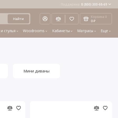
Поддержка
8 (800) 300-68-69
Корзина
0
Найти
0 ₽
 и стулья
Woodrooms
Кабинеты
Матрасы
Еще
Мини диваны