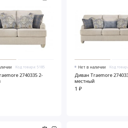
аличии
Код товара: 5185
Нет в наличии
Код товара
raemore 2740335 2-
Диван Traemore 274033
й
местный
1 ₽