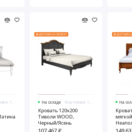
🎁 ДОСТАВКА И СБОРКА*
🎁 ДОСТАВКА 
Код товара: 10879
На складе
Код товара: 10893
На ск
Кровать 120x200
Кроват
Патина
Тиволи WOOD,
мягкой
Черный/Ясень
Неапол
107.467 ₽
149.63