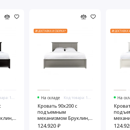
🎁 ДОСТАВКА И СБОРКА*
🎁 ДОСТАВКА 
Код товара: 10758
На складе
Код товара: 10770
На ск
с
Кровать 90x200 с
Кроват
подъемным
подъе
клин,
механизмом Бруклин,
механ
Серый
молоч
124.920 ₽
124.92