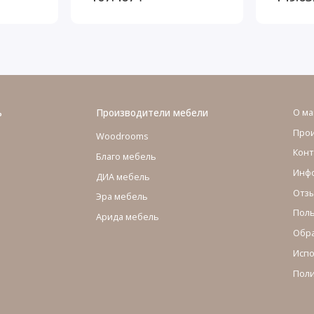
ь
Производители мебели
О ма
Про
Woodrooms
Конт
Благо мебель
Инфо
ДИА мебель
Отзы
Эра мебель
Поль
Арида мебель
Обра
Испо
Поли