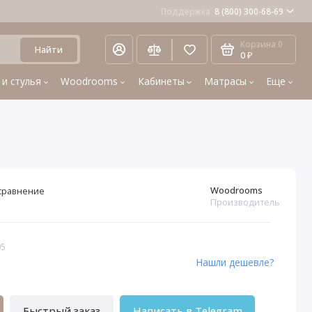
Поддержка
8 (800) 300-68-69
Корзина
0
Найти
0 ₽
 и стулья
Woodrooms
Кабинеты
Матрасы
Еще
Woodrooms
сравнение
Производитель
05
Нашли дешевле?
Быстрый заказ
Написать в Telegram