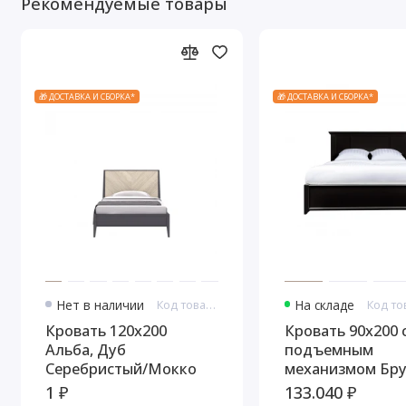
Рекомендуемые товары
🎁 ДОСТАВКА И СБОРКА*
🎁 ДОСТАВКА И СБОРКА*
Нет в наличии
Код товара: 10747
На складе
Кровать 120x200
Кровать 90x200 
Альба, Дуб
подъемным
Серебристый/Мокко
механизмом Бру
Черный
1 ₽
133.040 ₽