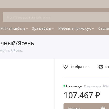
Мягкая мебель
Эра мебель
Мебель в прихожую
Столы
очный/Ясень
Молочный/Ясень
В избранное
В 
На складе
Код товара: 109
107.467 ₽
Купить