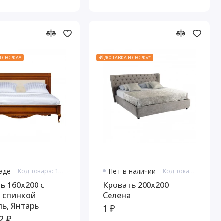
И СБОРКА*
🎁 ДОСТАВКА И СБОРКА*
ладе
Код товара: 10920
Нет в наличии
Код товара: 11059
ь 160x200 с
Кровать 200x200
 спинкой
Селена
ь, Янтарь
1 ₽
2 ₽