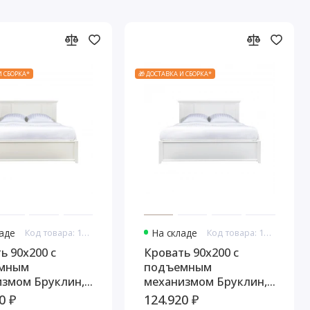
И СБОРКА*
🎁 ДОСТАВКА И СБОРКА*
ладе
Код товара: 10782
На складе
Код товара: 10794
ь 90x200 с
Кровать 90x200 с
мным
подъемным
измом Бруклин,
механизмом Бруклин,
ный
Белый
0 ₽
124.920 ₽