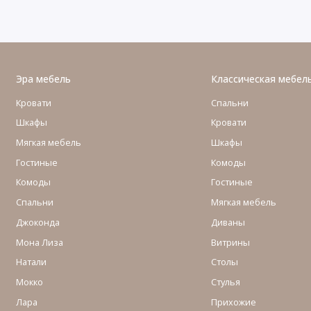
Эра мебель
Классическая мебел
Кровати
Спальни
Шкафы
Кровати
Мягкая мебель
Шкафы
Гостиные
Комоды
Комоды
Гостиные
Cпальни
Мягкая мебель
Джоконда
Диваны
Мона Лиза
Витрины
Натали
Столы
Мокко
Стулья
Лара
Прихожие