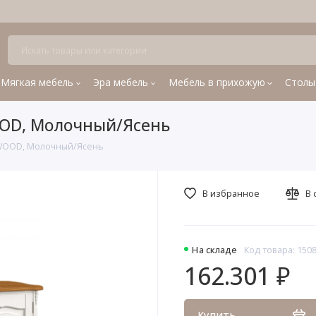
Мягкая мебель
Эра мебель
Мебель в прихожую
Столы
OOD, Молочный/Ясень
 WOOD, Молочный/Ясень
В избранное
В 
На складе
Код товара: 150
162.301 ₽
Купить