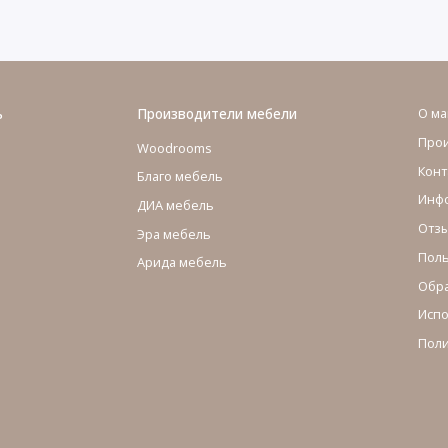
ь
Производители мебели
О ма
Про
Woodrooms
Конт
Благо мебель
Инфо
ДИА мебель
Отзы
Эра мебель
Поль
Арида мебель
Обра
Испо
Поли