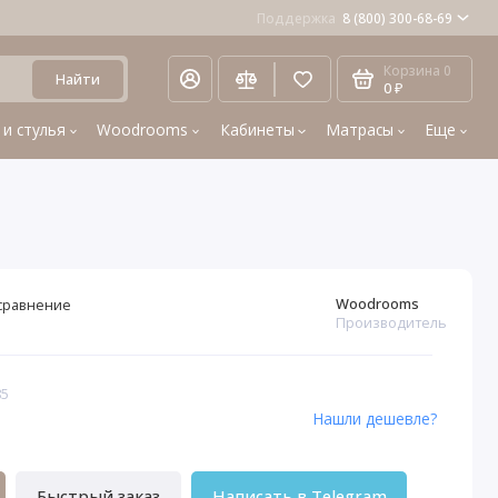
Поддержка
8 (800) 300-68-69
Корзина
0
Найти
0 ₽
 и стулья
Woodrooms
Кабинеты
Матрасы
Еще
Woodrooms
сравнение
Производитель
85
Нашли дешевле?
Быстрый заказ
Написать в Telegram