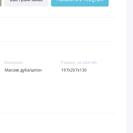
Материал
Размер, см (ШхГхВ)
Массив дуба/шпон
197х207х130