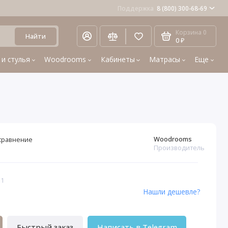
Поддержка
8 (800) 300-68-69
Корзина
0
Найти
0 ₽
 и стулья
Woodrooms
Кабинеты
Матрасы
Еще
Woodrooms
сравнение
Производитель
11
Нашли дешевле?
Быстрый заказ
Написать в Telegram