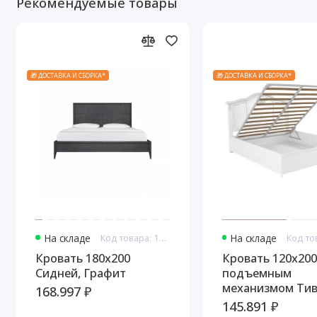
Рекомендуемые товары
🎁 ДОСТАВКА И СБОРКА*
🎁 ДОСТАВКА И СБОРКА*
На складе
Код товара: 10834
На складе
Кровать 180x200
Кровать 120x200
Сидней, Графит
подъемным
механизмом Тив
168.997 ₽
Белый/Патина С
145.891 ₽