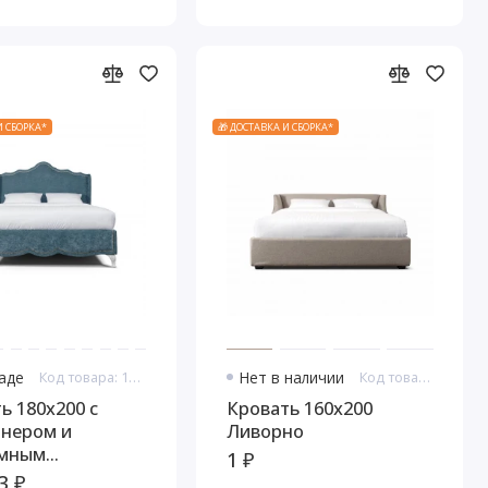
И СБОРКА*
🎁 ДОСТАВКА И СБОРКА*
ладе
Код товара: 11087
Нет в наличии
Код товара: 11091
ь 180x200 с
Кровать 160x200
йнером и
Ливорно
мным
1 ₽
измом Лигурия
3 ₽