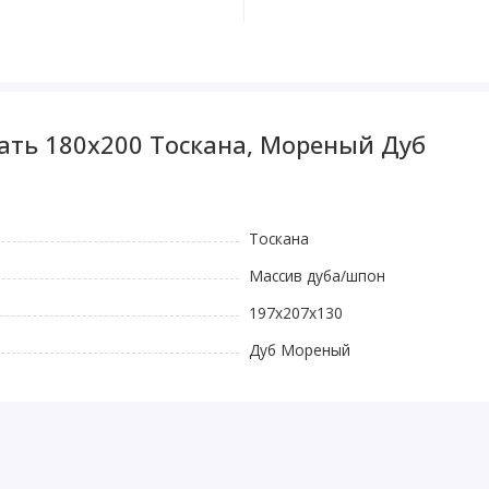
ать 180x200 Тоскана, Мореный Дуб
Тоскана
Массив дуба/шпон
197х207х130
Дуб Мореный