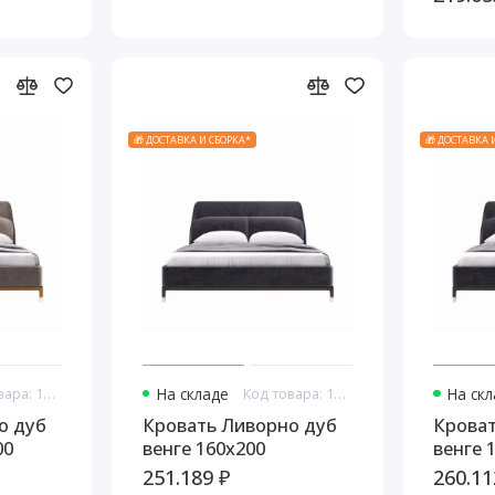
🎁 ДОСТАВКА И СБОРКА*
🎁 ДОСТАВКА 
Код товара: 16819
На складе
Код товара: 16820
На ск
о дуб
Кровать Ливорно дуб
Кроват
00
венге 160x200
венге 
251.189 ₽
260.11