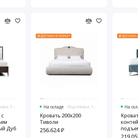
🎁 ДОСТАВКА И СБОРКА*
🎁 ДОСТАВКА 
Код товара: 11018
На складе
Код товара: 11039
На ск
 с
Кровать 200x200
Кроват
ьем
Тиволи
конте
ый Дуб
подъе
256.624 ₽
механ
219.05