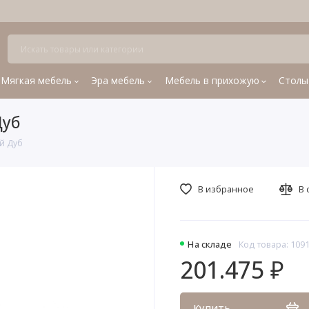
Мягкая мебель
Эра мебель
Мебель в прихожую
Столы
Дуб
й Дуб
В избранное
В 
На складе
Код товара: 109
201.475 ₽
Купить