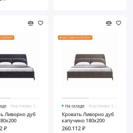
И СБОРКА*
🎁 ДОСТАВКА И СБОРКА*
ладе
Код товара: 16821
На складе
Код товара: 16822
ь Ливорно дуб
Кровать Ливорно дуб
180x200
капучино 180x200
2 ₽
260.112 ₽