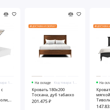
🎁 ДОСТАВКА И СБОРКА*
🎁 ДОСТАВКА 
Код товара: 10880
На складе
Код товара: 10909
На ск
 с
Кровать 180x200
Кроват
Тоскана, дуб табакко
мягкой
оли,
Тиволи
201.475 ₽
еребро
147.83