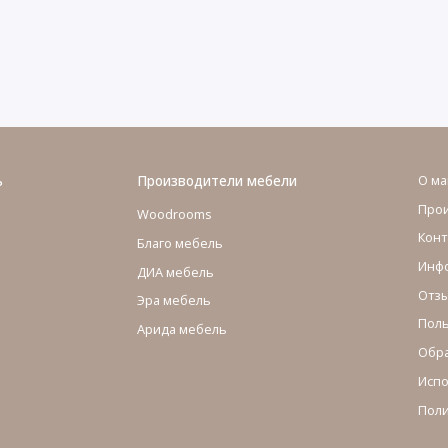
ь
Производители мебели
О ма
Про
Woodrooms
Конт
Благо мебель
Инфо
ДИА мебель
Отзы
Эра мебель
Поль
Арида мебель
Обра
Испо
Поли