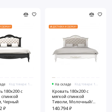
И СБОРКА*
🎁 ДОСТАВКА И СБОРКА*
ладе
Код товара: 10948
На складе
Код товара: 10960
ь 180x200 с
Кровать 180x200 с
 спинкой
мягкой спинкой
, Черный
Тиволи, Молочный/
Патина Золото
2 ₽
140.794 ₽