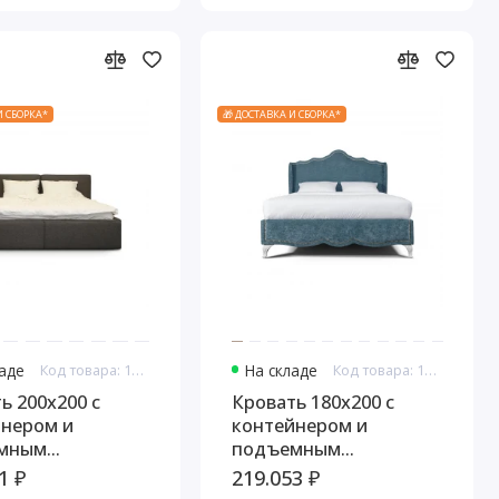
И СБОРКА*
🎁 ДОСТАВКА И СБОРКА*
ладе
Код товара: 11071
На складе
Код товара: 11087
ь 200x200 c
Кровать 180x200 с
йнером и
контейнером и
мным
подъемным
измом Дрим
механизмом Лигурия
1 ₽
219.053 ₽