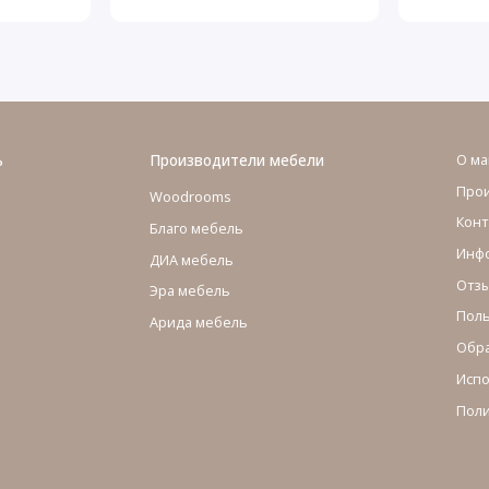
ь
Производители мебели
О ма
Про
Woodrooms
Конт
Благо мебель
Инфо
ДИА мебель
Отзы
Эра мебель
Поль
Арида мебель
Обра
Испо
Поли