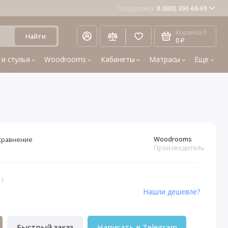
Поддержка
8 (800) 300-68-69
Корзина
0
Найти
0 ₽
 и стулья
Woodrooms
Кабинеты
Матрасы
Еще
Woodrooms
сравнение
Производитель
21
Нашли дешевле?
Быстрый заказ
Написать в Telegram