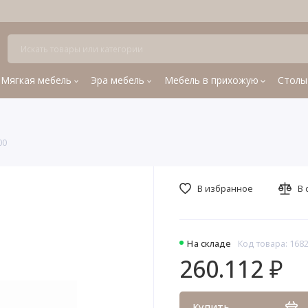
Мягкая мебель
Эра мебель
Мебель в прихожую
Столы
00
В избранное
В 
На складе
Код товара: 168
260.112 ₽
Купить