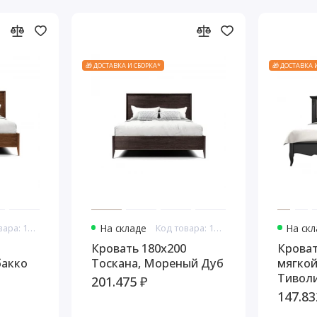
🎁 ДОСТАВКА И СБОРКА*
🎁 ДОСТАВКА 
Код товара: 10909
На складе
Код товара: 10911
На ск
Кровать 180x200
Кроват
бакко
Тоскана, Мореный Дуб
мягкой
Тиволи
201.475 ₽
147.83