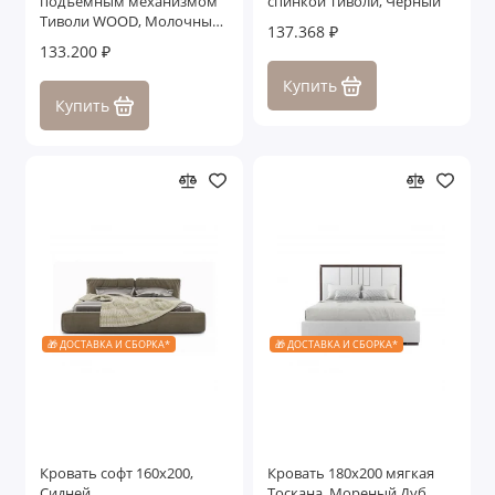
подъемным механизмом
спинкой Тиволи, Черный
Тиволи WOOD, Молочный/
137.368 ₽
Ясень
133.200 ₽
Купить
Купить
🎁 ДОСТАВКА И СБОРКА*
🎁 ДОСТАВКА И СБОРКА*
Кровать софт 160x200,
Кровать 180x200 мягкая
Сидней
Тоскана, Мореный Дуб