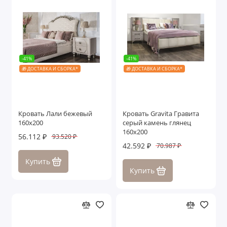
-41%
-41%
🎁 ДОСТАВКА И СБОРКА*
🎁 ДОСТАВКА И СБОРКА*
Кровать Лали бежевый
Кровать Gravita Гравита
160х200
серый камень глянец
160х200
56.112 ₽
93.520 ₽
42.592 ₽
70.987 ₽
Купить
Купить