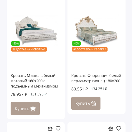
-40%
-40%
🎁 ДОСТАВКА И СБОРКА*
🎁 ДОСТАВКА И СБОРКА*
Кровать Мишель белый
Кровать Флоренция белый
матовый 160х200 с
перламутр глянец 180х200
подъемным механизмом
80.551 ₽
134.251 ₽
78.957 ₽
131.595 ₽
Купить
Купить