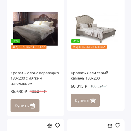
-35%
-41%
🎁 ДОСТАВКА И СБОРКА*
🎁 ДОСТАВКА И СБОРКА*
Кровать Илона караваджо
Кровать Лали серый
180х200 с мягким
камень 180х200
изголовьем
60.315 ₽
100.524 ₽
86.630 ₽
133.277 ₽
Купить
Купить