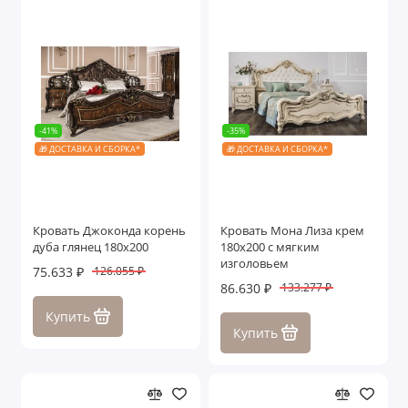
-41%
-35%
🎁 ДОСТАВКА И СБОРКА*
🎁 ДОСТАВКА И СБОРКА*
Кровать Джоконда корень
Кровать Мона Лиза крем
дуба глянец 180х200
180х200 с мягким
изголовьем
75.633 ₽
126.055 ₽
86.630 ₽
133.277 ₽
Купить
Купить