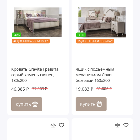
-40%
-41%
🎁 ДОСТАВКА И СБОРКА*
🎁 ДОСТАВКА И СБОРКА*
Кровать Gravita Гравита
Ящик с подъемным
серый камень глянец
механизмом Лали
180х200
бежевый 160х200
46.385 ₽
19.083 ₽
77.309 ₽
31.806 ₽
Купить
Купить