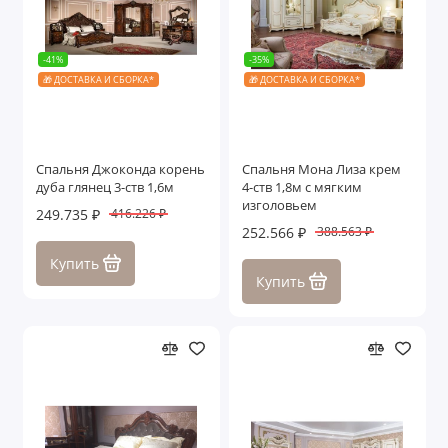
-41%
-35%
🎁 ДОСТАВКА И СБОРКА*
🎁 ДОСТАВКА И СБОРКА*
Спальня Джоконда корень
Спальня Мона Лиза крем
дуба глянец 3-ств 1,6м
4-ств 1,8м с мягким
изголовьем
249.735 ₽
416.226 ₽
252.566 ₽
388.563 ₽
Купить
Купить