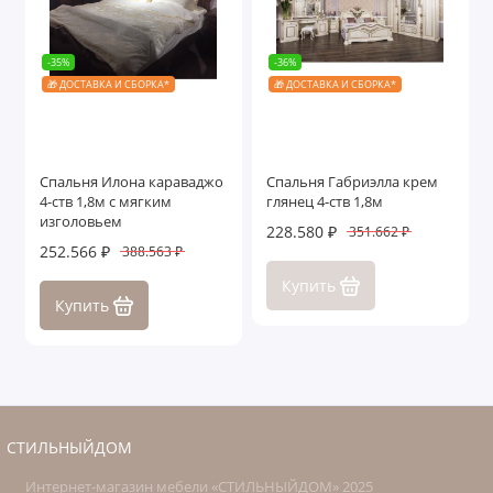
-35%
-36%
🎁 ДОСТАВКА И СБОРКА*
🎁 ДОСТАВКА И СБОРКА*
Спальня Илона караваджо
Спальня Габриэлла крем
4-ств 1,8м с мягким
глянец 4-ств 1,8м
изголовьем
228.580 ₽
351.662 ₽
252.566 ₽
388.563 ₽
Купить
Купить
СТИЛЬНЫЙДОМ
Интернет-магазин мебели «СТИЛЬНЫЙДОМ» 2025