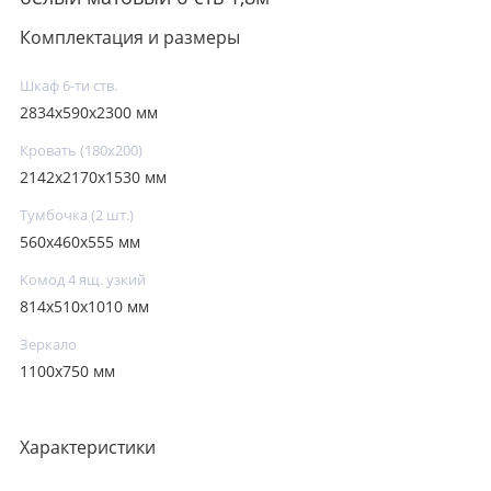
Комплектация и размеры
Шкаф 6-ти ств.
2834x590x2300 мм
Кровать (180х200)
2142x2170x1530 мм
Тумбочка (2 шт.)
560х460х555 мм
Комод 4 ящ. узкий
814х510х1010 мм
Зеркало
1100x750 мм
Характеристики