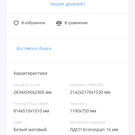
Нашли дешевле?
В избранное
В сравнение
Доставка и сборка
Характеристики
Шкаф 6-ти ств.
Кровать (180х200)
2834x590x2300 мм
2142x2170x1530 мм
Комод 4 ящ. узкий
Зеркало
814х510х1010 мм
1100x750 мм
Цвет
Материал корпуса
Белый матовый
ЛДСП Kronospan 16 мм