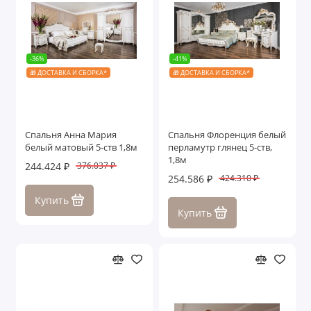
-36%
-41%
🎁 ДОСТАВКА И СБОРКА*
🎁 ДОСТАВКА И СБОРКА*
Спальня Анна Мария
Спальня Флоренция белый
белый матовый 5-ств 1,8м
перламутр глянец 5-ств,
1,8м
244.424 ₽
376.037 ₽
254.586 ₽
424.310 ₽
Купить
Купить