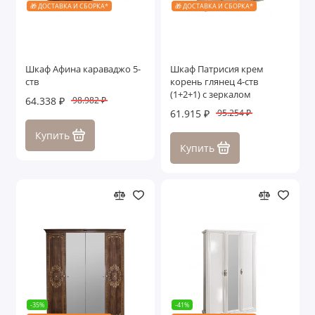
🎁 ДОСТАВКА И СБОРКА*
🎁 ДОСТАВКА И СБОРКА*
Шкаф Афина караваджо 5-
Шкаф Патрисия крем
ств
корень глянец 4-ств
(1+2+1) с зеркалом
64.338 ₽
98.982 ₽
61.915 ₽
95.254 ₽
Купить
Купить
-35%
-41%