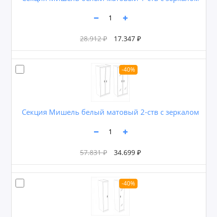
28.912 ₽
17.347 ₽
-40%
Секция Мишель белый матовый 2-ств с зеркалом
57.831 ₽
34.699 ₽
-40%