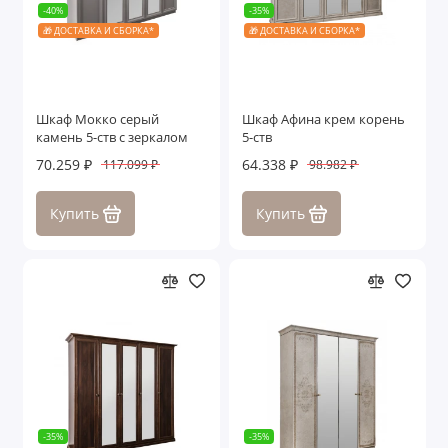
-40%
-35%
🎁 ДОСТАВКА И СБОРКА*
🎁 ДОСТАВКА И СБОРКА*
Шкаф Мокко серый
Шкаф Афина крем корень
камень 5-ств с зеркалом
5-ств
70.259 ₽
64.338 ₽
117.099 ₽
98.982 ₽
Купить
Купить
-35%
-35%