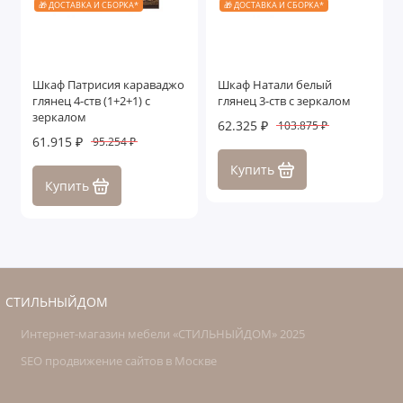
🎁 ДОСТАВКА И СБОРКА*
🎁 ДОСТАВКА И СБОРКА*
Шкаф Патрисия караваджо
Шкаф Натали белый
глянец 4-ств (1+2+1) с
глянец 3-ств с зеркалом
зеркалом
62.325 ₽
103.875 ₽
61.915 ₽
95.254 ₽
Купить
Купить
СТИЛЬНЫЙДОМ
Интернет-магазин мебели «СТИЛЬНЫЙДОМ» 2025
SEO продвижение сайтов в Москве