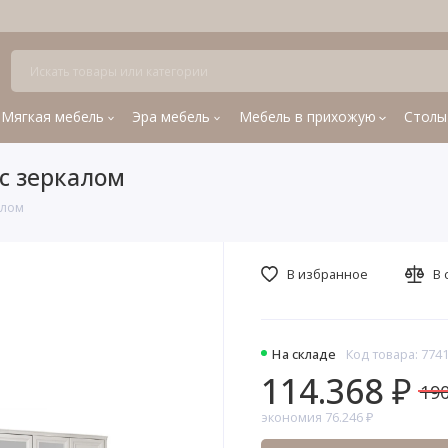
Мягкая мебель
Эра мебель
Мебель в прихожую
Столы
с зеркалом
алом
В избранное
В 
На складе
Код товара: 774
114.368 ₽
190
экономия 76.246 ₽