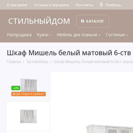
О магазине
Отзывы о магазине
Контакты
Помощь
СТИЛЬНЫЙДОМ
КАТАЛОГ
Распродажа
Кухни
Мебель для спальни
Гостиные
Шкаф Мишель белый матовый 6-ств 
Главная
Эра мебель
Шкаф Мишель белый матовый 6-ств с зерк
-40%
🎁 ДОСТАВКА И СБОРКА*