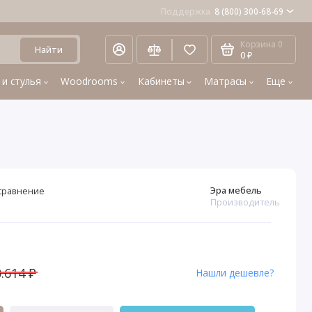
Поддержка
8 (800) 300-68-69
Корзина
0
Найти
0 ₽
 и стулья
Woodrooms
Кабинеты
Матрасы
Еще
Эра мебель
сравнение
Производитель
1
.614 ₽
Нашли дешевле?