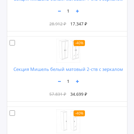
28.912 ₽
17.347 ₽
-40%
Секция Мишель белый матовый 2-ств с зеркалом
57.831 ₽
34.699 ₽
-40%