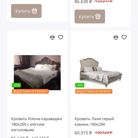
86.630 ₽
133.277 ₽
Купить
Купить
-35%
-41%
🎁 ДОСТАВКА И СБОРКА*
🎁 ДОСТАВКА И СБОРКА*
Кровать Илона караваджо
Кровать Лали серый
180х200 с мягким
камень 180х200
изголовьем
60.315 ₽
100.524 ₽