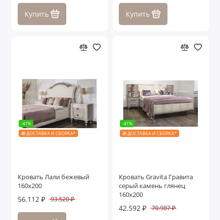
Купить
Купить
-41%
-41%
🎁 ДОСТАВКА И СБОРКА*
🎁 ДОСТАВКА И СБОРКА*
Кровать Лали бежевый
Кровать Gravita Гравита
160х200
серый камень глянец
160х200
56.112 ₽
93.520 ₽
42.592 ₽
70.987 ₽