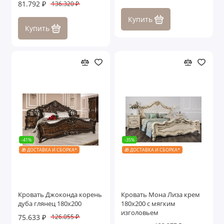
81.792 ₽
136.320 ₽
Купить
Купить
-41%
-35%
🎁 ДОСТАВКА И СБОРКА*
🎁 ДОСТАВКА И СБОРКА*
Кровать Джоконда корень
Кровать Мона Лиза крем
дуба глянец 180х200
180х200 с мягким
изголовьем
75.633 ₽
126.055 ₽