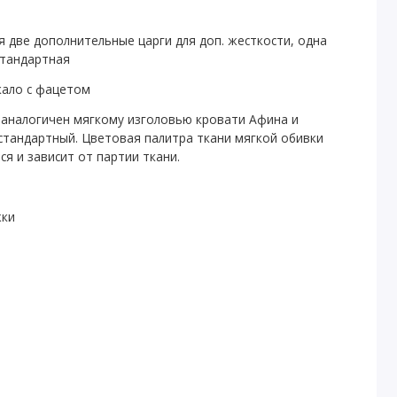
я две дополнительные царги для доп. жесткости, одна
стандартная
кало с фацетом
 аналогичен мягкому изголовью кровати Афина и
 стандартный. Цветовая палитра ткани мягкой обивки
я и зависит от партии ткани.
жки