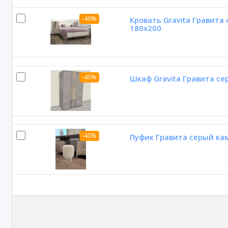
-40%
Кровать Gravita Гравита
180х200
-40%
Шкаф Gravita Гравита се
-40%
Пуфик Гравита серый ка