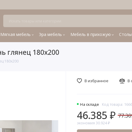
Мягкая мебель
Эра мебель
Мебель в прихожую
Столы
нь глянец 180х200
ец 180х200
В избранное
В 
На складе
Код товара: 166
46.385 ₽
77.30
экономия 30.924 ₽