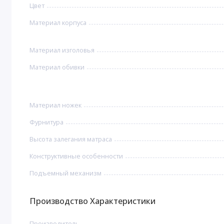
Цвет
Материал корпуса
Материал изголовья
Материал обивки
Материал ножек
Фурнитура
Высота залегания матраса
Конструктивные особенности
Подъемный механизм
Производство Характеристики
Производитель