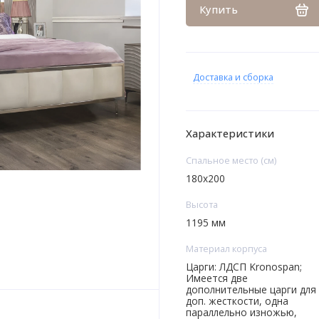
Купить
Доставка и сборка
Характеристики
Спальное место (см)
180х200
Высота
1195 мм
Материал корпуса
Царги: ЛДСП Kronospan;
Имеется две
дополнительные царги для
доп. жесткости, одна
параллельно изножью,