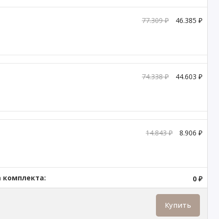
77.309 ₽
46.385 ₽
74.338 ₽
44.603 ₽
14.843 ₽
8.906 ₽
 комплекта:
0 ₽
Купить