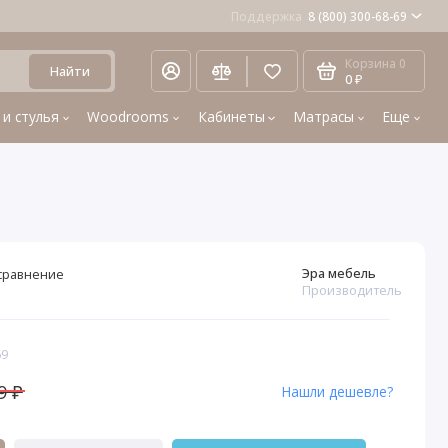
Поддержка
8 (800) 300-68-69
Корзина
0
Найти
0 ₽
 и стулья
Woodrooms
Кабинеты
Матрасы
Еще
Эра мебель
сравнение
Производитель
69
9 ₽
Нашли дешевле?