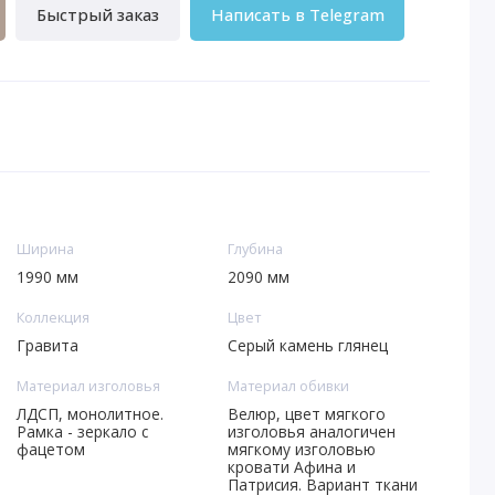
Быстрый заказ
Написать в Telegram
Ширина
Глубина
1990 мм
2090 мм
Коллекция
Цвет
Гравита
Серый камень глянец
Материал изголовья
Материал обивки
ЛДСП, монолитное.
Велюр, цвет мягкого
Рамка - зеркало с
изголовья аналогичен
фацетом
мягкому изголовью
кровати Афина и
Патрисия. Вариант ткани