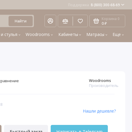
Поддержка
8 (800) 300-68-69
Корзина
0
Найти
0 ₽
 и стулья
Woodrooms
Кабинеты
Матрасы
Еще
Woodrooms
сравнение
Производитель
38
Нашли дешевле?
Быстрый заказ
Написать в Telegram