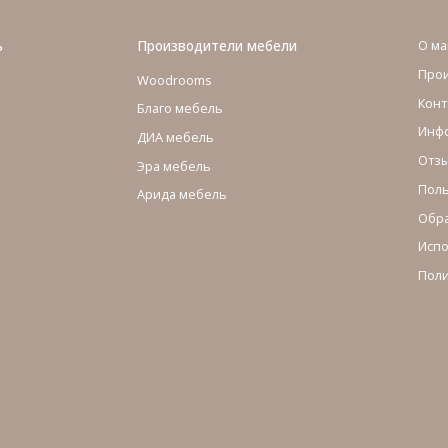
ь
Производители мебели
О ма
Про
Woodrooms
Конт
Благо мебель
Инфо
ДИА мебель
Отзы
Эра мебель
Поль
Арида мебель
Обра
Испо
Поли