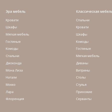
Эра мебель
Классическая мебел
Кровати
Спальни
Шкафы
Кровати
Мягкая мебель
Шкафы
Гостиные
Комоды
Комоды
Гостиные
Cпальни
Мягкая мебель
Джоконда
Диваны
Мона Лиза
Витрины
Натали
Столы
Мокко
Стулья
Лара
Прихожие
Флоренция
Серванты