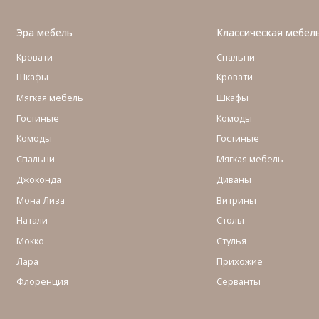
Эра мебель
Классическая мебел
Кровати
Спальни
Шкафы
Кровати
Мягкая мебель
Шкафы
Гостиные
Комоды
Комоды
Гостиные
Cпальни
Мягкая мебель
Джоконда
Диваны
Мона Лиза
Витрины
Натали
Столы
Мокко
Стулья
Лара
Прихожие
Флоренция
Серванты