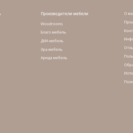
ь
Производители мебели
О ма
Про
Woodrooms
Конт
Благо мебель
Инфо
ДИА мебель
Отзы
Эра мебель
Поль
Арида мебель
Обра
Испо
Поли