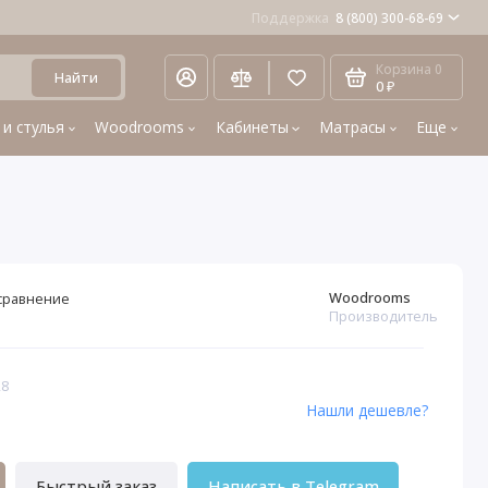
Поддержка
8 (800) 300-68-69
Корзина
0
Найти
0 ₽
 и стулья
Woodrooms
Кабинеты
Матрасы
Еще
Woodrooms
сравнение
Производитель
28
Нашли дешевле?
Быстрый заказ
Написать в Telegram