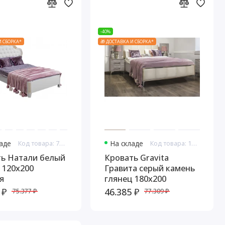
-40%
И СБОРКА*
🎁 ДОСТАВКА И СБОРКА*
ладе
Код товара: 7677
На складе
Код товара: 16669
ть Натали белый
Кровать Gravita
 120х200
Гравита серый камень
я
глянец 180х200
 ₽
46.385 ₽
75.377 ₽
77.309 ₽