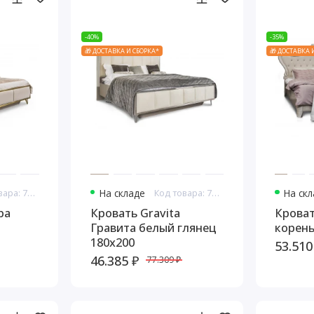
-40%
-35%
🎁 ДОСТАВКА И СБОРКА*
🎁 ДОСТАВКА 
Код товара: 7659
На складе
Код товара: 7661
На ск
ра
Кровать Gravita
Крова
Гравита белый глянец
корень
180х200
53.510
46.385 ₽
77.309 ₽