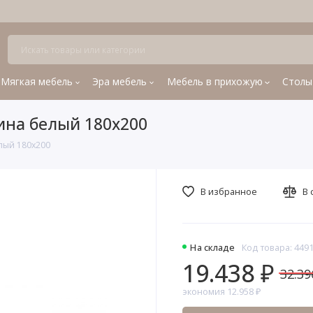
Мягкая мебель
Эра мебель
Мебель в прихожую
Столы
на белый 180х200
лый 180х200
В избранное
В 
На складе
Код товара: 449
19.438 ₽
32.39
экономия 12.958 ₽