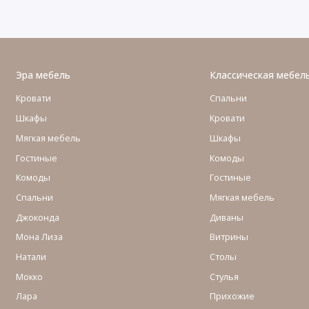
Эра мебель
Классическая мебел
Кровати
Спальни
Шкафы
Кровати
Мягкая мебель
Шкафы
Гостиные
Комоды
Комоды
Гостиные
Cпальни
Мягкая мебель
Джоконда
Диваны
Мона Лиза
Витрины
Натали
Столы
Мокко
Стулья
Лара
Прихожие