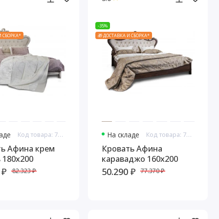
-35%
И СБОРКА*
🎁 ДОСТАВКА И СБОРКА*
ладе
Код товара: 7667
На складе
Код товара: 7668
ть Афина крем
Кровать Афина
 180х200
караваджо 160х200
 ₽
50.290 ₽
82.323 ₽
77.370 ₽