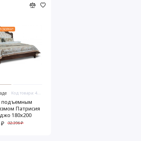
И СБОРКА*
ладе
Код товара: 44952
с подъемным
измом Патрисия
джо 180х200
 ₽
32.396 ₽