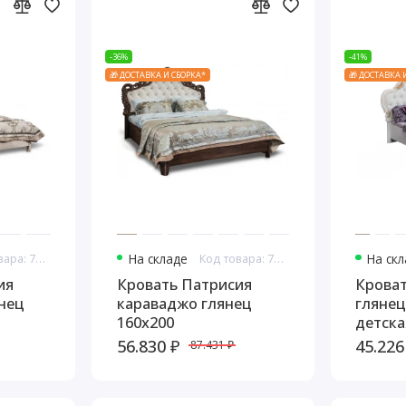
-36%
-41%
🎁 ДОСТАВКА И СБОРКА*
🎁 ДОСТАВКА 
Код товара: 7670
На складе
Код товара: 7672
На ск
ия
Кровать Патрисия
Крова
нец
караваджо глянец
глянец
160х200
детска
56.830 ₽
45.226
87.431 ₽