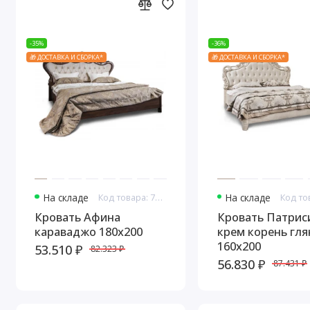
-35%
-36%
🎁 ДОСТАВКА И СБОРКА*
🎁 ДОСТАВКА И СБОРКА*
На складе
Код товара: 7669
На складе
Кровать Афина
Кровать Патрис
караваджо 180х200
крем корень гля
160х200
53.510 ₽
82.323 ₽
56.830 ₽
87.431 ₽