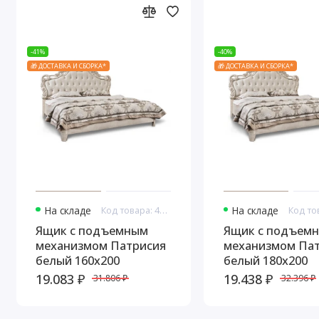
-41%
-40%
🎁 ДОСТАВКА И СБОРКА*
🎁 ДОСТАВКА И СБОРКА*
На складе
Код товара: 44949
На складе
Ящик с подъемным
Ящик с подъем
механизмом Патрисия
механизмом Па
белый 160х200
белый 180х200
19.083 ₽
19.438 ₽
31.806 ₽
32.396 ₽