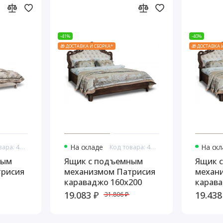
-41%
-40%
🎁 ДОСТАВКА И СБОРКА*
🎁 ДОСТАВКА 
Код товара: 44950
На складе
Код товара: 44951
На ск
ным
Ящик с подъемным
Ящик 
трисия
механизмом Патрисия
механ
караваджо 160х200
карава
19.083 ₽
19.438
31.806 ₽