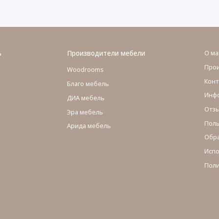
ь
Производители мебели
О ма
Про
Woodrooms
Конт
Благо мебель
Инфо
ДИА мебель
Отзы
Эра мебель
Поль
Арида мебель
Обра
Испо
Поли