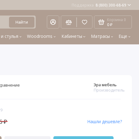
Поддержка
8 (800) 300-68-69
Корзина
0
Найти
0 ₽
 и стулья
Woodrooms
Кабинеты
Матрасы
Еще
Эра мебель
сравнение
Производитель
19
6 ₽
Нашли дешевле?