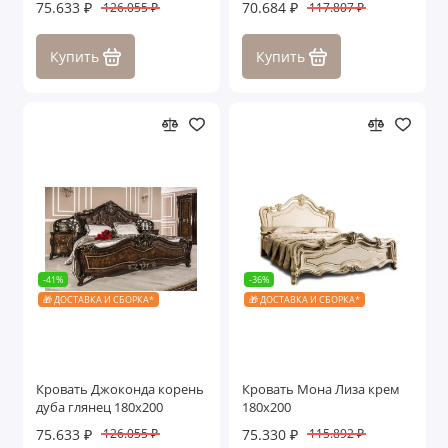
75.633 ₽
70.684 ₽
126.055 ₽
117.807 ₽
Купить
Купить
-41%
-36%
🎁 ДОСТАВКА И СБОРКА*
🎁 ДОСТАВКА И СБОРКА*
Кровать Джоконда корень
Кровать Мона Лиза крем
дуба глянец 180х200
180х200
75.633 ₽
75.330 ₽
126.055 ₽
115.892 ₽