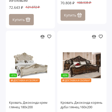
изголовьем
70.808 ₽
108.935 ₽
72.643 ₽
121.072 ₽
Купить
Купить
-41%
-40%
🎁 ДОСТАВКА И СБОРКА*
🎁 ДОСТАВКА И СБОРКА*
Кровать Джоконда крем
Кровать Джоконда корень
глянец 180х200
дуба глянец 160х200