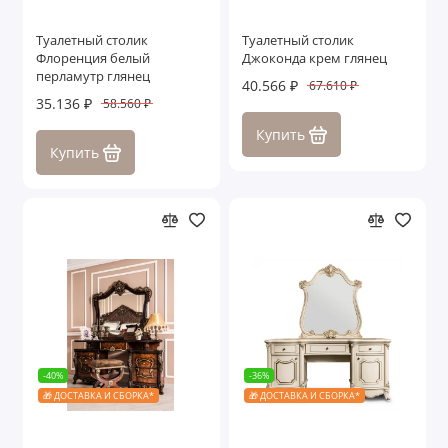
Туалетный столик
Туалетный столик
Флоренция белый
Джоконда крем глянец
перламутр глянец
40.566 ₽
67.610 ₽
35.136 ₽
58.560 ₽
Купить
Купить
-40%
-36%
🎁 ДОСТАВКА И СБОРКА*
🎁 ДОСТАВКА И СБОРКА*