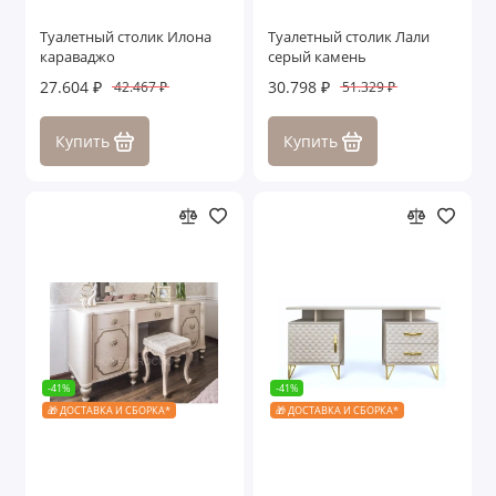
Туалетный столик Илона
Туалетный столик Лали
караваджо
серый камень
27.604 ₽
30.798 ₽
42.467 ₽
51.329 ₽
Купить
Купить
-41%
-41%
🎁 ДОСТАВКА И СБОРКА*
🎁 ДОСТАВКА И СБОРКА*