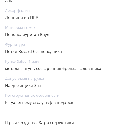
лак
Декор фасада
Лепнина из ППУ
Материал ножек
Пенополиуретан Bayer
Фурнитура
Петли Boyard без доводчика
Ручки Salice Италия
металл, латунь состаренная бронза, гальваника
Допустимая нагрузка
На дно ящики 3 кг
Конструктивные особенности
К туалетному столу пуф в подарок
Производство Характеристики