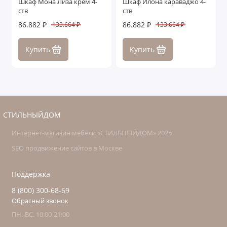
Шкаф Мона Лиза крем 4-
Шкаф Илона караваджо 4-
ств
ств
86.882 ₽
86.882 ₽
133.664 ₽
133.664 ₽
Купить
Купить
СТИЛЬНЫЙДОМ
Интернет-магазин мебели «СТИЛЬНЫЙДОМ» 2025
SEO продвижение сайтов в Москве
Поддержка
8 (800) 300-68-69
Обратный звонок
ПН.-ВС. 10:00-21:00