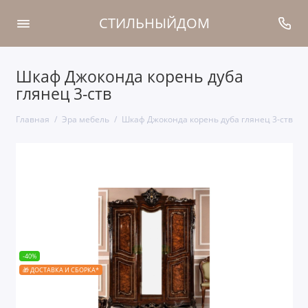
СТИЛЬНЫЙДОМ
Шкаф Джоконда корень дуба
глянец 3-ств
Главная
Эра мебель
Шкаф Джоконда корень дуба глянец 3-ств
-40%
🎁 ДОСТАВКА И СБОРКА*