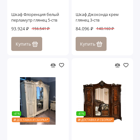
Шкаф Флоренция белый
Шкаф Джоконда крем
перламутр глянец 5-ств
глянец 3-ств
93.924 ₽
84.096 ₽
156.541 ₽
140.160 ₽
Купить
Купить
-41%
-41%
🎁 ДОСТАВКА И СБОРКА*
🎁 ДОСТАВКА И СБОРКА*