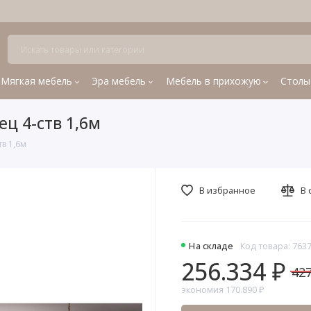
Мягкая мебель
Эра мебель
Мебель в прихожую
Столы
ц 4-ств 1,6м
в 1,6м
В избранное
В 
На складе
Код товара: 763
256.334 ₽
427
экономия 170.890 ₽