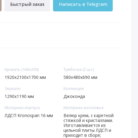
Быстрый заказ
Написать в Telegram
Кровать (160х200)
Тумбочка (2 шт.)
1920x2100x1700 мм
580x480x690 мм
Зеркало
Коллекция
1290x1190 мм
Джоконда
Материал корпуса
Материал изголовья
ЛДСП Kronospan 16 мм
Велюр крем, с каретной
стяжкой и кристаллами.
Изготавливается из
цельной плиты ЛДСП и
приходит в сборе;