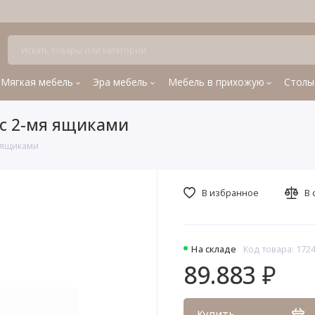
Мягкая мебель
Эра мебель
Мебель в прихожую
Столы
 с 2-мя ящиками
я ящиками
В избранное
В 
На складе
Код товара: 172
89.883 ₽
Купить