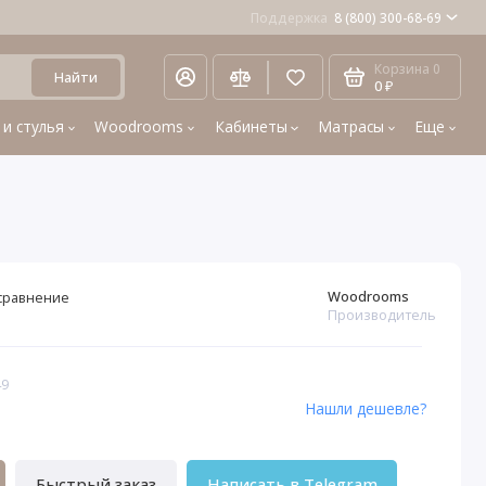
Поддержка
8 (800) 300-68-69
Корзина
0
Найти
0 ₽
 и стулья
Woodrooms
Кабинеты
Матрасы
Еще
Woodrooms
сравнение
Производитель
49
Нашли дешевле?
Быстрый заказ
Написать в Telegram