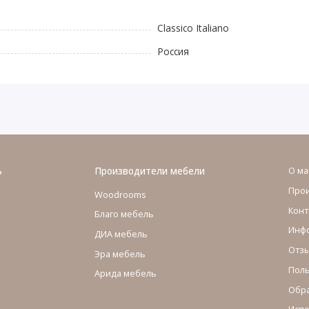
Classico Italiano
Россия
ь
Производители мебели
О ма
Про
Woodrooms
Конт
Благо мебель
Инфо
ДИА мебель
Отзы
Эра мебель
Поль
Арида мебель
Обра