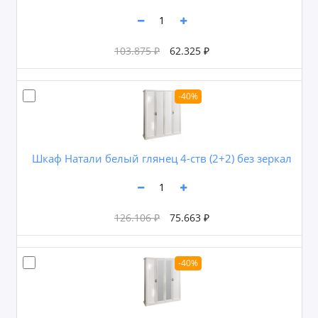
103.875 ₽
62.325 ₽
-40%
Шкаф Натали белый глянец 4-ств (2+2) без зеркал
126.106 ₽
75.663 ₽
-40%