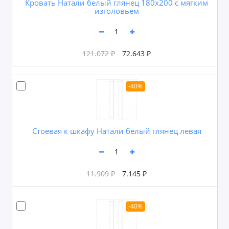
Кровать Натали белый глянец 180х200 с мягким
изголовьем
121.072 ₽
72.643 ₽
-40%
Cтоевая к шкафу Натали белый глянец левая
11.909 ₽
7.145 ₽
-40%