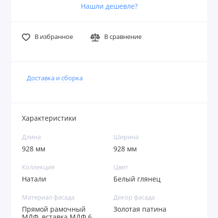
Нашли дешевле?
В избранное
В сравнение
Доставка и сборка
Характеристики
Длина
Ширина
928 мм
928 мм
Коллекция
Цвет
Натали
Белый глянец
Материал фасада
Декор фасада
Прямой рамочный
Золотая патина
МДФ, вставка МДФ 6