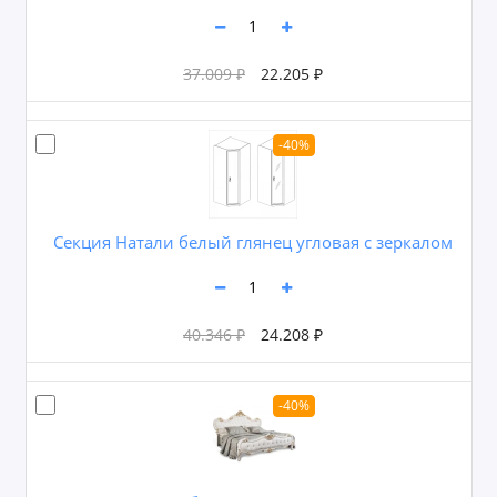
37.009 ₽
22.205 ₽
-40%
Секция Натали белый глянец угловая с зеркалом
40.346 ₽
24.208 ₽
-40%