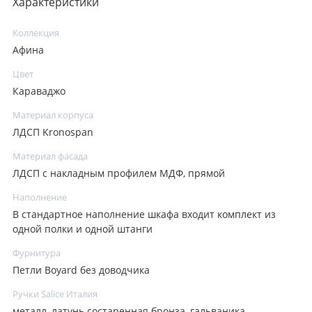
Характеристики
Коллекция
Афина
Цвет
Караваджо
Материал корпуса
ЛДСП Kronospan
Материал фасада
ЛДСП с накладным профилем МДФ, прямой
Наполнение
В стандартное наполнение шкафа входит комплект из
одной полки и одной штанги
Фурнитура
Петли Boyard без доводчика
Ручки Salice Италия
металл, латунь состаренная бронза, гальваника