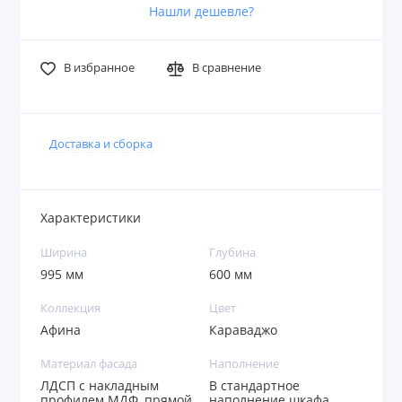
Нашли дешевле?
В избранное
В сравнение
Доставка и сборка
Характеристики
Ширина
Глубина
995 мм
600 мм
Коллекция
Цвет
Афина
Караваджо
Материал фасада
Наполнение
ЛДСП с накладным
В стандартное
профилем МДФ, прямой
наполнение шкафа