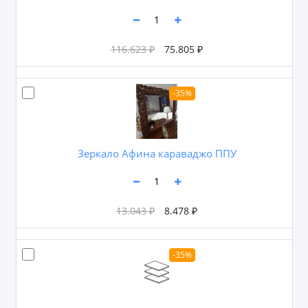
116.623 ₽
75.805 ₽
-35%
Зеркало Афина караваджо ППУ
13.043 ₽
8.478 ₽
-35%