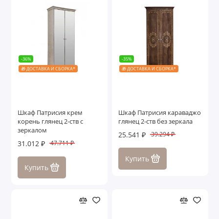
-36%
-35%
🎁 ДОСТАВКА И СБОРКА*
🎁 ДОСТАВКА И СБОРКА*
Шкаф Патрисия крем
Шкаф Патрисия караваджо
корень глянец 2-ств с
глянец 2-ств без зеркала
зеркалом
25.541 ₽
39.294 ₽
31.012 ₽
47.711 ₽
Купить
Купить