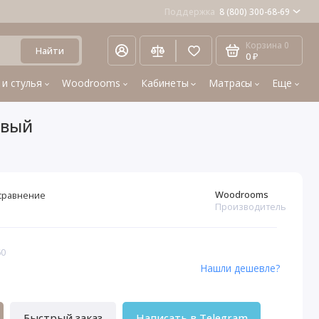
Поддержка
8 (800) 300-68-69
Корзина
0
Найти
0 ₽
 и стулья
Woodrooms
Кабинеты
Матрасы
Еще
евый
Woodrooms
сравнение
Производитель
60
Нашли дешевле?
Быстрый заказ
Написать в Telegram