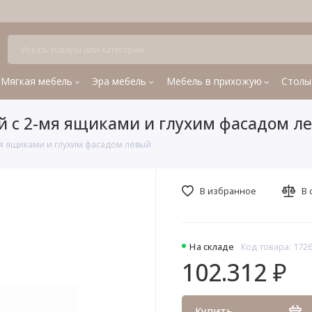
Мягкая мебель
Эра мебель
Мебель в прихожую
Столы
й с 2-мя ящиками и глухим фасадом л
я ящиками и глухим фасадом левый
В избранное
В 
На складе
Код товара: 172
102.312 ₽
Купить