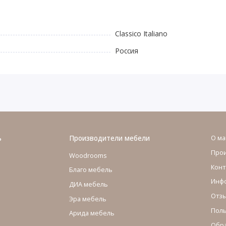
Classico Italiano
Россия
ь
Производители мебели
О ма
Про
Woodrooms
Конт
Благо мебель
Инфо
ДИА мебель
Отзы
Эра мебель
Поль
Арида мебель
Обра