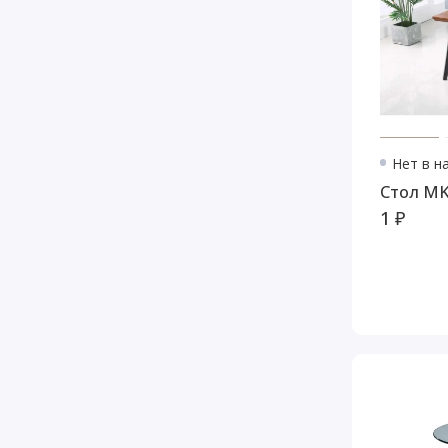
Нет в н
Сто
1 ₽