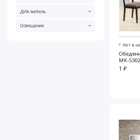
ДИА мебель
Освещение
Нет в н
Обеденн
MK-5302
1 ₽