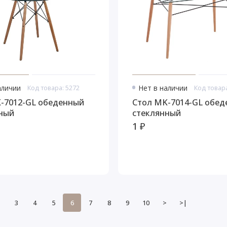
аличии
Код товара: 5272
Нет в наличии
Код товара
Стол MK-7014-GL обеденный
ный
стеклянный
1 ₽
3
4
5
6
7
8
9
10
>
>|