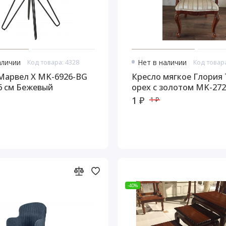
аличии
Код товара: 4328
Нет в наличии
Код товара
Марвел Х MK-6926-BG
Кресло мягкое Глория
6 см Бежевый
орех с золотом MK-27
1 ₽
1 ₽
-40%