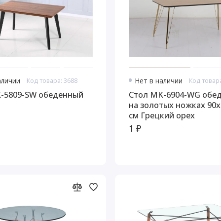
аличии
Код товара: 3688
Нет в наличии
Код товара
л MK-5809-SW обеденный
Стол MK-6904-WG обеденный
на золотых ножках 90х
см Грецкий орех
1 ₽