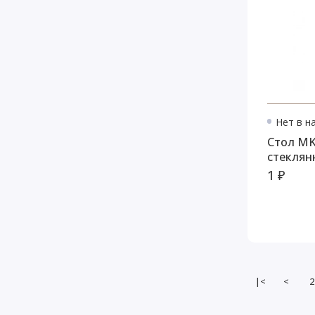
Нет в н
Стол MK-7012-GL обеденный
стеклян
1 ₽
|<
<
2