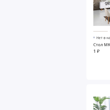
Нет в н
Сто
1 ₽