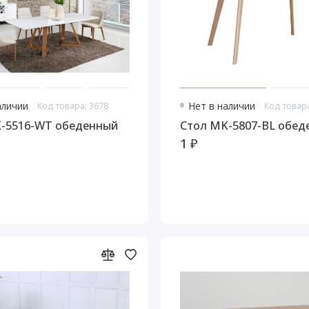
аличии
Код товара: 3678
Нет в наличии
Код товара
л MK-5516-WT обеденный
Стол MK-5807-BL об
1 ₽