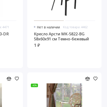
: 4471
Нет в наличии
Код товара: 4462
0-DR
Кресло Арсти MK-5822-BG
58х60х91 см Темно-бежевый
1 ₽
-40%