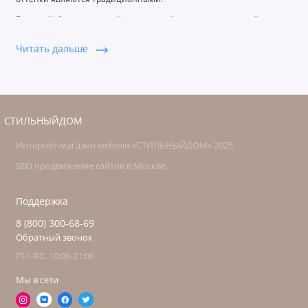
Бежевый, бело-молочный, золотистый, светло-коричневый
основные цвета, вишневый, черный, темно-коричневый в
качестве дополнительных или акцентных цветов. Классическая
Читать дальше
спальня позволит подчеркнуть хороший вкус, и показать, что
хозяева отдают предпочтение традициям, а не моде. В нашем
интернет магазине Вы найдете большой выбор мебели для
спальни.
СТИЛЬНЫЙДОМ
Интернет-магазин мебели «СТИЛЬНЫЙДОМ» 2025
SEO продвижение сайтов в Москве
Поддержка
8 (800) 300-68-69
Обратный звонок
ПН.-ВС. 10:00-21:00
Мы в сети