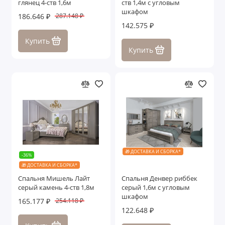
глянец 4-ств 1,6м
ств 1,4м с угловым
Зеркала
шкафом
186.646 ₽
287.148 ₽
142.575 ₽
Ящики с подъемными механизмами
Купить
Купить
Показать все
🎁 ДОСТАВКА И СБОРКА*
-36%
🎁 ДОСТАВКА И СБОРКА*
Спальня Мишель Лайт
Спальня Денвер риббек
серый камень 4-ств 1,8м
серый 1,6м c угловым
шкафом
165.177 ₽
254.118 ₽
122.648 ₽