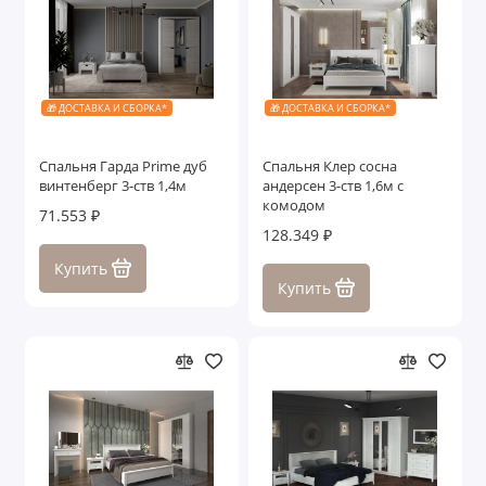
🎁 ДОСТАВКА И СБОРКА*
🎁 ДОСТАВКА И СБОРКА*
Спальня Гарда Prime дуб
Спальня Клер сосна
винтенберг 3-ств 1,4м
андерсен 3-ств 1,6м с
комодом
71.553 ₽
128.349 ₽
Купить
Купить