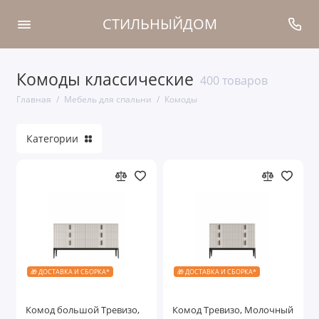
СТИЛЬНЫЙДОМ
Комоды классические
Спальни
400 товаров
Главная
Мебель для спальни
Комоды
Кровати
Категории
Шкафы
Прикроватные тумбочки
Туалетные столики
Комоды
Банкетки
🎁 ДОСТАВКА И СБОРКА*
🎁 ДОСТАВКА И СБОРКА*
Пуфики
Комод большой Тревизо,
Комод Тревизо, Молочный